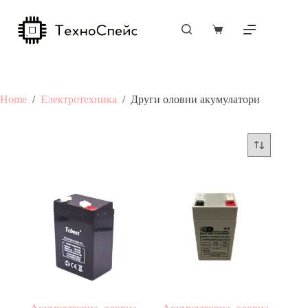
Skip
to
content
Shopping
cart
Home
/
Електротехника
/
Други оловни акумулатори