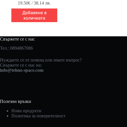
19.50
€
/ 38.14 лв.
Добавяне в
количката
Свържете се с нас
Тел.: 0894867086
Нуждаете се от помощ или имате въпрос?
Свържете се с нас на:
info@tehno-space.com
Полезни връзки
Нови продукти
Политика за поверителност