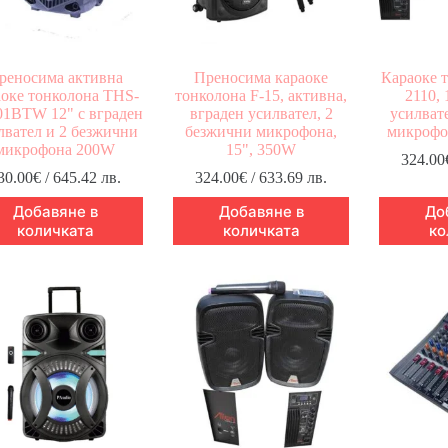
реносима активна
Преносима караоке
Караоке 
аоке тонколона THS-
тонколона F-15, активна,
2110, 
1BTW 12" с вграден
вграден усилвател, 2
усилват
лвател и 2 безжични
безжични микрофонa,
микрофо
микрофона 200W
15", 350W
324.00
30.00
€
/ 645.42 лв.
324.00
€
/ 633.69 лв.
Добавяне в
Добавяне в
До
количката
количката
ко