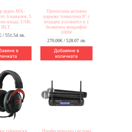
р аудио MX-
Преносима активна
лт, 6 канален, 5
караоке тонколона 8" с
ни входа, USB,
вграден усилвател и 1
BLT
безжичен микрофон
100W
€
/ 551.54 лв.
270.00
€
/ 528.07 лв.
бавяне в
Добавяне в
личката
количката
ки геймърски
Професионална система