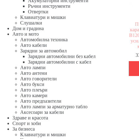
Акумулаторни инструменти
Ръчни инструменти
Отвертки
Клавиатури и мишки
Слушалки
П
Дом и градина
кар
Авто и мото
B120
Автомобилна техника
уси
Авто кабели
Зарядни за автомобил
3
Зарядни автомобилни без кабел
Зарядни автомобилни с кабел
Авто лампи
Авто антени
Авто говорители
Авто букси
Авто плеъри
Авто камери
Авто предпазители
Авто лампи за арматурно табло
Аксесоари за кабели
Здраве и красота
Спорт и хоби
За бизнеса
Клавиатури и мишки