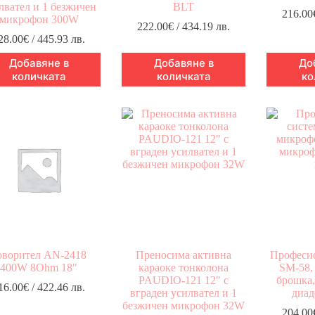
лвател и 1 безжичен
BLT
216.00
микрофон 300W
222.00
€
/ 434.19 лв.
28.00
€
/ 445.93 лв.
Добавяне в
Добавяне в
До
количката
количката
ко
оворител AN-2418
Преносима активна
Професио
400W 8Ohm 18"
караоке тонколона
SM-58,
PAUDIO-121 12" с
брошка,
16.00
€
/ 422.46 лв.
вграден усилвател и 1
диад
безжичен микрофон 32W
204.00