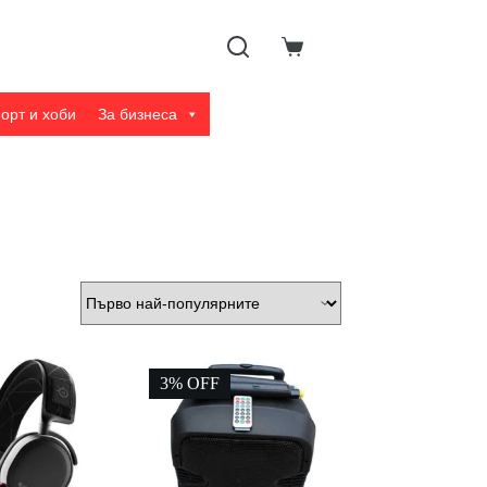
Shopping
cart
орт и хоби
За бизнеса
3% OFF