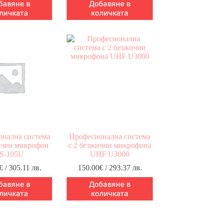
бавяне в
Добавяне в
личката
количката
нална система
Професионална система
жичен микрофон
с 2 безжични микрофона
S-105U
UHF U3000
€
/ 305.11 лв.
150.00
€
/ 293.37 лв.
бавяне в
Добавяне в
личката
количката