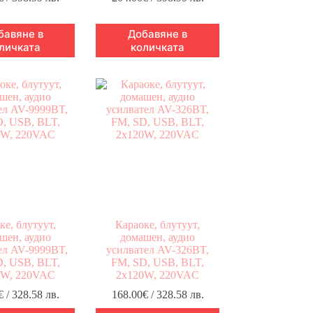
бавяне в
Добавяне в
личката
количката
ке, блутуут,
Караоке, блутуут,
шен, аудио
домашен, аудио
ел AV-9999BT,
усилвател AV-326BT,
, USB, BLT,
FM, SD, USB, BLT,
0W, 220VAC
2x120W, 220VAC
€
/ 328.58 лв.
168.00
€
/ 328.58 лв.