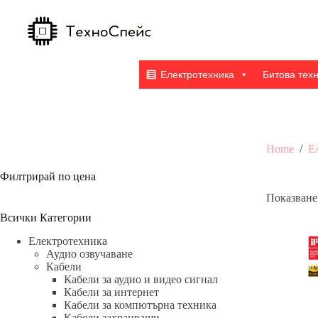
Skip
to
content
Електротехника
Битова тех
Home
/
Е
Филтрирай по цена
Показване 
Всички Категории
Електротехника
Аудио озвучаване
Кабели
Кабели за аудио и видео сигнал
Кабели за интернет
Кабели за компютърна техника
Кабели захранващи