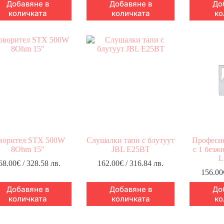
Добавяне в
Добавяне в
До
количката
количката
ко
ворител STX 500W
Слушалки тапи с блутуут
Професио
8Ohm 15"
JBL E25BT
с 1 без
L
68.00
€
/ 328.58 лв.
162.00
€
/ 316.84 лв.
156.00
Добавяне в
Добавяне в
До
количката
количката
ко