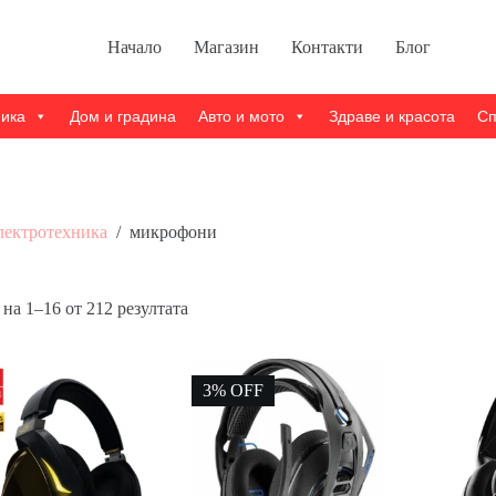
Начало
Магазин
Контакти
Блог
ника
Дом и градина
Авто и мото
Здраве и красота
Сп
лектротехника
/
микрофони
Sorted
на 1–16 от 212 резултата
by
popularity
3% OFF