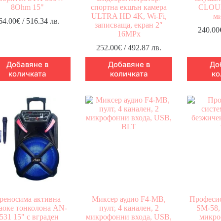
8Ohm 15"
спортна екшън камера
CLOUD
ULTRA HD 4K, Wi-Fi,
м
64.00
€
/ 516.34 лв.
записваща, екран 2″
240.00
16MPx
252.00
€
/ 492.87 лв.
Добавяне в
Добавяне в
До
количката
количката
ко
реносима активна
Миксер аудио F4-MB,
Професио
аоке тонколона AN-
пулт, 4 канален, 2
SM-58,
531 15" с вграден
микрофонни входа, USB,
микро