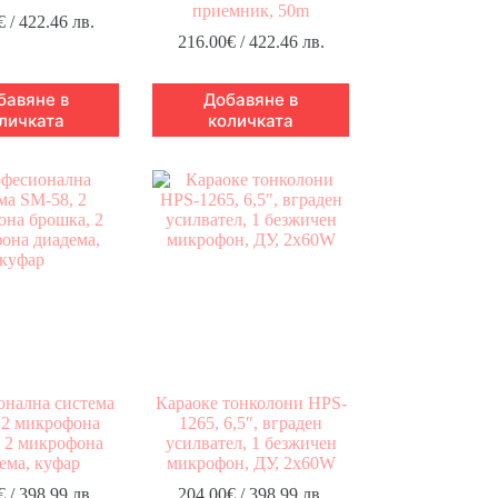
приемник, 50m
€
/ 422.46 лв.
216.00
€
/ 422.46 лв.
бавяне в
Добавяне в
личката
количката
нална система
Караоке тонколони HPS-
 2 микрофона
1265, 6,5″, вграден
 2 микрофона
усилвател, 1 безжичен
ема, куфар
микрофон, ДУ, 2x60W
€
/ 398.99 лв.
204.00
€
/ 398.99 лв.