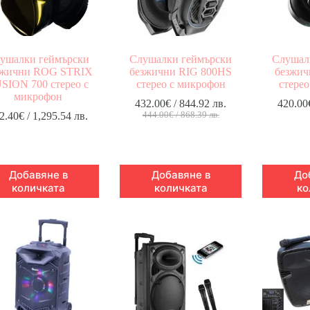
ушалки геймърски
Слушалки геймърски
Слушал
зжични ROG STRIX
безжични RIG 800HS
безжич
SION 700 стерео с
стерео с микрофон
стере
микрофон
432.00
€
/ 844.92 лв.
420.00
Original
Текущата
2.40
€
/ 1,295.54 лв.
444.00
€
/ 868.39 лв.
price
цена
was:
е:
444.00€
432.00€
/
/
Добавяне в
Добавяне в
До
868.39 лв..
844.92 лв..
количката
количката
ко