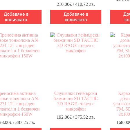
210.00
€
/ 410.72 лв.
Добавяне в
Добавяне в
До
количката
количката
ко
реносима активна
Слушалки геймърски
Карао
аоке тонколона AN-
безжични SD TACTIC
дома
231 12" с вграден
3D RAGE стерео с
усилват
лвател и 1 безжичен
микрофон
FM, SD
микрофон 150W
2x10
192.00
€
/ 375.52 лв.
98.00
€
/ 387.25 лв.
168.00