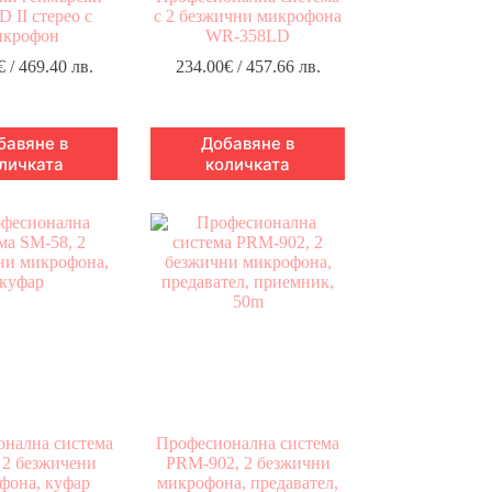
 II стерео с
с 2 безжични микрофона
икрофон
WR-358LD
€
/ 469.40 лв.
234.00
€
/ 457.66 лв.
бавяне в
Добавяне в
личката
количката
нална система
Професионална система
 2 безжичени
PRM-902, 2 безжични
фона, куфар
микрофона, предавател,