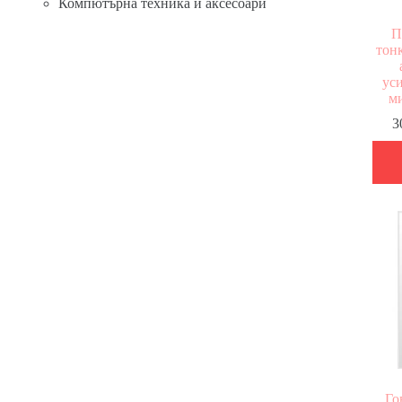
Компютърна техника и аксесоари
П
тон
ус
м
3
Го