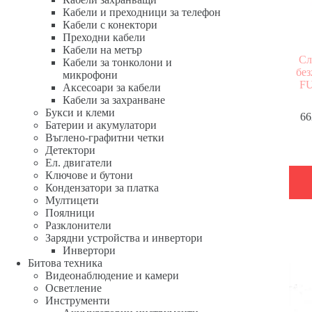
Кабели и преходници за телефон
Кабели с конектори
Преходни кабели
Кабели на метър
Сл
Кабели за тонколони и
бе
микрофони
FU
Аксесоари за кабели
Кабели за захранване
Букси и клеми
66
Батерии и акумулатори
Въглено-графитни четки
Детектори
Ел. двигатели
Ключове и бутони
Кондензатори за платка
Мултицети
Поялници
Разклонители
Зарядни устройства и инвертори
Инвертори
Битова техника
Видеонаблюдение и камери
Осветление
Инструменти