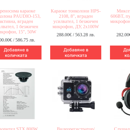
реносима караоке
Караоке тонколони HPS-
Миксе
колона PAUDIO-153,
2108, 8", вграден
606BT, пу
активна, вграден
усилвател, 1 безжичен
микрофон
илвател, 1 безжичен
микрофон, ДУ, 2x100W
икрофон, 15", 50W
288.00
€
/ 563.28 лв.
282.00
00.00
€
/ 586.75 лв.
Добавяне в
Добавяне в
До
количката
количката
ко
ворител STX 800W
Видеорегистратор/
Слушал