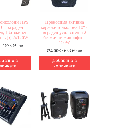
тонколони HPS-
Преносима активна
10", вграден
караоке тонколона 10″ с
ел, 1 безжичен
вграден усилвател и 2
н, ДУ, 2x120W
безжични микрофона
120W
€
/ 633.69 лв.
324.00
€
/ 633.69 лв.
бавяне в
Добавяне в
личката
количката