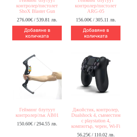
Гейминг блутуут
Гейминг блутуут
контролер/пистолет
контролер/пистолет
ShoX Blaster Gun
ARG-05
276.00
€
/ 539.81 лв.
156.00
€
/ 305.11 лв.
Добавяне в
Добавяне в
количката
количката
Гейминг блутуут
Джойстик, контролер,
контролер/лък AB01
Dualshock 4, съвместим
с playstation 4,
150.60
€
/ 294.55 лв.
компютър, черен, Wi-Fi
56.25
€
/ 110.02 лв.