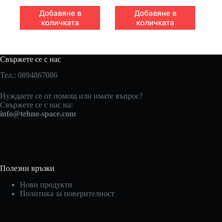
Добавяне в
Добавяне в
количката
количката
Свържете се с нас
Тел.: 0894867086
Нуждаете се от помощ или имате въпрос?
Свържете се с нас на:
info@tehno-space.com
Полезни връзки
Нови продукти
Политика за поверителност