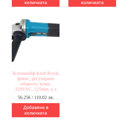
количката
количката
Ъглошлайф Kraft Royal,
флекс, регулиране
обороти, зелен,
220VAC, 125mm, к-т
56.25
€
/ 110.02 лв.
Добавяне в
количката