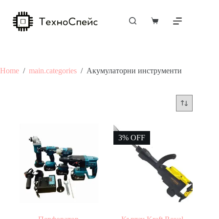
Skip
to
content
Shopping
cart
Home
/
main.categories
/
Акумулаторни инструменти
3% OFF