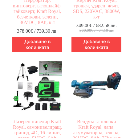
Перфоратор,
Къртач Kraft Royal,
винтоверт, ъглошлайф,
трошач, ударен, жълт,
гайковерт, Kraft Royal,
SDS, 220VAC, 3800W,
безчеткови, зелени,
к-т
36VDC, 8Ah, к-т
349.00
€
/ 682.58 лв.
Original
Текущата
378.00
€
/ 739.30 лв.
360.00
€
/ 704.10 лв.
price
цена
Добавяне в
Добавяне в
was:
е:
360.00€
349.00€
количката
количката
/
/
704.10 лв..
682.58 лв..
Лазерен нивелир Kraft
Вендуза за плочки
Royal, самонивелиращ,
Kraft Royal, лапа,
трипод, 4D, 16 линии,
акумулаторна, зелена,