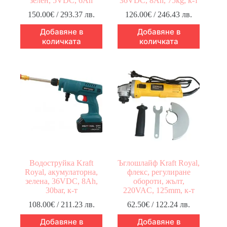
зелен, 5VDC, 6Ah
36VDC, 8Ah, 75kg, к-т
150.00
€
/ 293.37 лв.
126.00
€
/ 246.43 лв.
Добавяне в
Добавяне в
количката
количката
Водоструйка Kraft
Ъглошлайф Kraft Royal,
Royal, акумулаторна,
флекс, регулиране
зелена, 36VDC, 8Ah,
обороти, жълт,
30bar, к-т
220VAC, 125mm, к-т
108.00
€
/ 211.23 лв.
62.50
€
/ 122.24 лв.
Добавяне в
Добавяне в