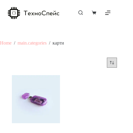
Skip
to
content
Shopping
cart
Home
/
main.categories
/
карти