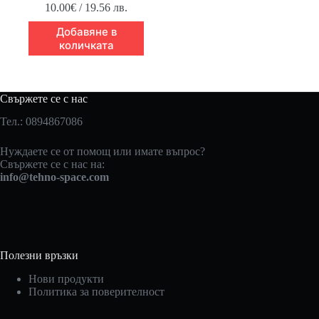
10.00
€
/ 19.56 лв.
Добавяне в
количката
Свържете се с нас
Тел.: 0894867086
Нуждаете се от помощ или имате въпрос?
Свържете се с нас на:
info@tehno-space.com
Полезни връзки
Нови продукти
Политика за поверителност