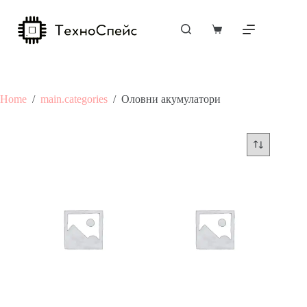
Skip
to
content
Shopping
cart
Home
/
main.categories
/
Оловни акумулатори