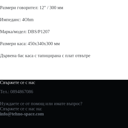
Размери говорител: 12″ / 300 мм
Импеданс: 4Ohm
Марка/модел: DBS/P1207
Размери каса: 450х340х300 мм
Дървена бас каса с тапицирана с плат отвътре
Свържете се с нас
Тел.: 0894867086
Нуждаете се от помощ или имате въпрос?
Свържете се с нас на:
info@tehno-space.com