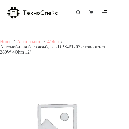
Skip
to
content
Shopping
cart
Home
/
Авто и мото
/
4Ohm
/
Автомобилна бас каса/буфер DBS-P1207 с говорител
280W 4Ohm 12"