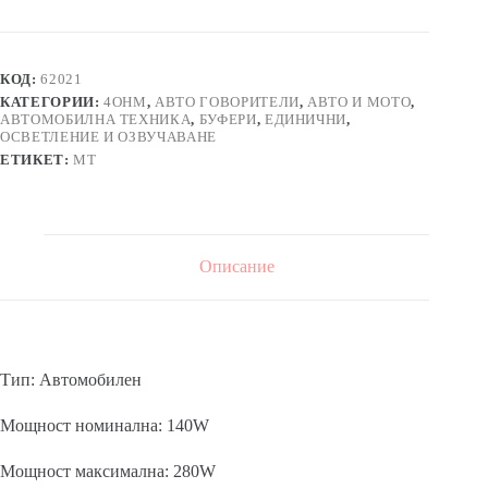
бас
каса/
буфер
DBS-
КОД:
62021
P1207
КАТЕГОРИИ:
4OHM
,
АВТО ГОВОРИТЕЛИ
,
АВТО И МОТО
,
с
АВТОМОБИЛНА ТЕХНИКА
,
БУФЕРИ
,
ЕДИНИЧНИ
,
говорител
ОСВЕТЛЕНИЕ И ОЗВУЧАВАНЕ
280W
ЕТИКЕТ:
MT
4Ohm
12"
Описание
Тип: Автомобилен
Мощност номинална: 140W
Мощност максимална: 280W