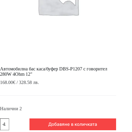
Автомобилна бас каса/буфер DBS-P1207 с говорител
280W 4Ohm 12"
168.00
€
/ 328.58 лв.
Налични 2
количество
Добавяне в количката
за
Автомобилна