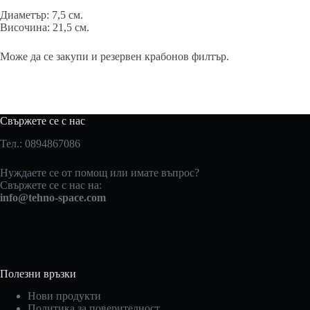
Диаметър: 7,5 см.
Височина: 21,5 см.
Може да се закупи и резервен крабонов филтър.
Свържете се с нас
Тел.: 0894867086
Нуждаете се от помощ или имате въпрос?
Свържете се с нас на:
info@tehno-space.com
Полезни връзки
Нови продукти
Политика за поверителност