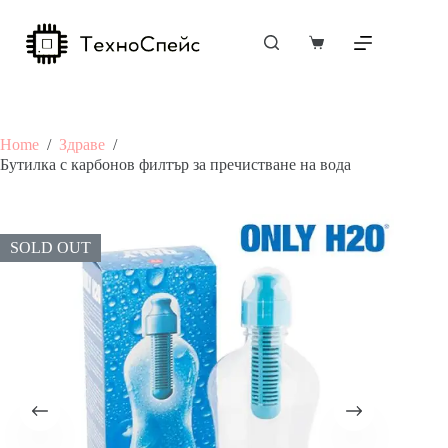
Skip
to
content
Shopping
cart
Home
/
Здраве
/
Бутилка с карбонов филтър за пречистване на вода
SOLD OUT