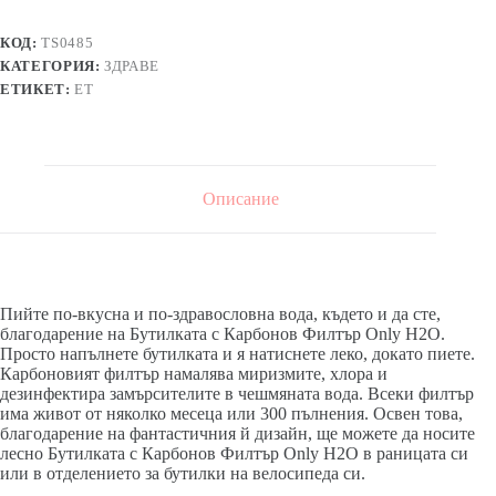
КОД:
TS0485
КАТЕГОРИЯ:
ЗДРАВЕ
ЕТИКЕТ:
ЕТ
Описание
Пийте по-вкусна и по-здравословна вода, където и да сте,
благодарение на Бутилката с Карбонов Филтър Only H2О.
Просто напълнете бутилката и я натиснете леко, докато пиете.
Карбоновият филтър намалява миризмите, хлора и
дезинфектира замърсителите в чешмяната вода. Всеки филтър
има живот от няколко месеца или 300 пълнения. Освен това,
благодарение на фантастичния й дизайн, ще можете да носите
лесно Бутилката с Карбонов Филтър Only H2O в раницата си
или в отделението за бутилки на велосипеда си.