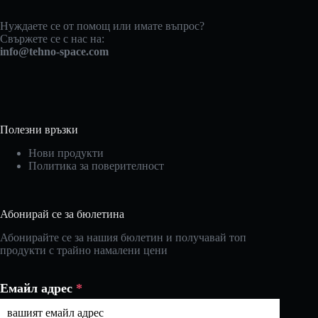
Нуждаете се от помощ или имате въпрос?
Свържете се с нас на:
info@tehno-space.com
Полезни връзки
Нови продукти
Политика за поверителност
Абонирай се за бюлетина
Абонирайте се за нашия бюлетин и получавай топ
продукти с трайно намалени цени
Емайл адрес
*