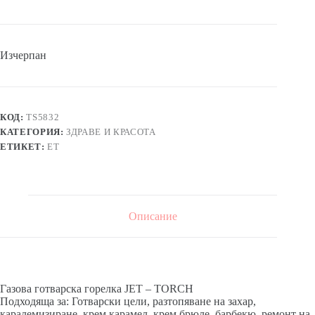
Изчерпан
КОД:
TS5832
КАТЕГОРИЯ:
ЗДРАВЕ И КРАСОТА
ЕТИКЕТ:
ЕТ
Описание
Газова готварска горелка JET – TORCH
Подходяща за: Готварски цели, разтопяване на захар,
каралемизиране, крем карамел, крем брюле, барбекю, ремонт на