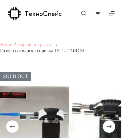
Skip
to
content
Shopping
cart
Home
/
Здраве и красота
/
Газова готварска горелка JET – TORCH
SOLD OUT