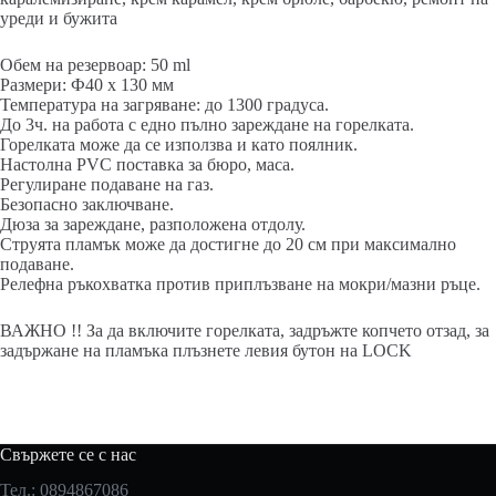
уреди и бужита
Обем на резервоар: 50 ml
Размери: Ф40 х 130 мм
Температура на загряване: до 1300 градуса.
До 3ч. на работа с едно пълно зареждане на горелката.
Горелката може да се използва и като поялник.
Настолна PVC поставка за бюро, маса.
Регулиране подаване на газ.
Безопасно заключване.
Дюза за зареждане, разположена отдолу.
Струята пламък може да достигне до 20 см при максимално
подаване.
Релефна ръкохватка против приплъзване на мокри/мазни ръце.
ВАЖНО !! За да включите горелката, задръжте копчето отзад, за
задържане на пламъка плъзнете левия бутон на LOCK
Свържете се с нас
Тел.: 0894867086