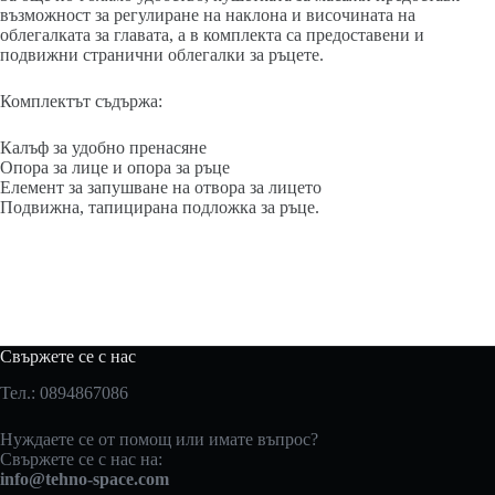
възможност за регулиране на наклона и височината на
облегалката за главата, а в комплекта са предоставени и
подвижни странични облегалки за ръцете.
Комплектът съдържа:
Калъф за удобно пренасяне
Опора за лице и опора за ръце
Елемент за запушване на отвора за лицето
Подвижна, тапицирана подложка за ръце.
Свържете се с нас
Тел.: 0894867086
Нуждаете се от помощ или имате въпрос?
Свържете се с нас на:
info@tehno-space.com