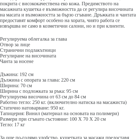
покрита с висококачествена еко кожа. Предимството на
масажната кушетка е възможността да се регулира височината
на масата и възможността за бързо сгъване. Дръжката и чантата
предоставят комфорт особено на хората, чиято работа се
извършва не само в козметични салони, но и при клиенти.
Регулируема облегалка за глава
Oтвор за лице
Странични подлакътници
Регулиране на височината
Чанта за носене
Дъжина: 192 см
Дължина с опората за глава: 220 см
Ширина: 70 см
Ширина с подложката за ръка: 95 см
Регулируема височина от 63 см до 84 см
Работно тегло: 250 кг. (включително натиска на масажиста)
Статично натоварване: 950 кг.
Тапицерия: Винил (материал на основата на полимери)
Размери при сгънато състояние: 100 Х 70 Х 20 см
Тегло: 17 кг
За още по-голямо удобство, кушетката за масажи предоставя