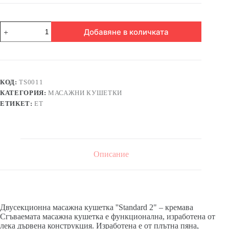
количество
Добавяне в количката
за
Двусекционна
масажна
кушетка
&apos;&apos;Standard
2"
КОД:
TS0011
-
КАТЕГОРИЯ:
МАСАЖНИ КУШЕТКИ
кремав
цвят
ЕТИКЕТ:
ЕТ
Описание
Двусекционна масажна кушетка ''Standard 2" – кремава
Сгъваемата масажна кушетка е функционална, изработена от
лека дървена конструкция. Изработена е от плътна пяна,