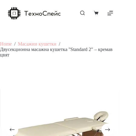
Skip
to
content
Shopping
cart
Home
/
Масажни кушетки
/
Двусекционна масажна кушетка ''Standard 2" – кремав
цвят