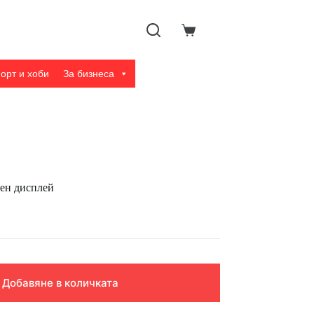
Shopping
cart
орт и хоби
За бизнеса
тен дисплей
Добавяне в количката