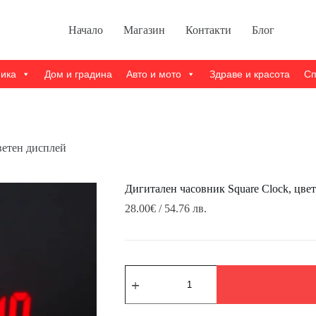
Начало
Магазин
Контакти
Блог
ника
Дом и градина
Авто и мото
Здраве и красота
Сп
ветен дисплей
Дигитален часовник Square Clock, цве
28.00
€
/ 54.76 лв.
количество
за
Дигитален
часовник