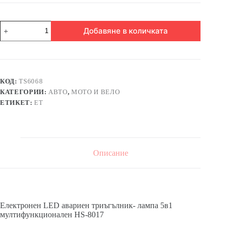
количество
Добавяне в количката
за
Електронен
LED
авариен
триъгълник-
лампа
КОД:
TS6068
5в1
КАТЕГОРИИ:
АВТО
,
МОТО И ВЕЛО
мултифункционален
HS-
ЕТИКЕТ:
ЕТ
8017
Описание
Електронен LED авариен триъгълник- лампа 5в1
мултифункционален HS-8017