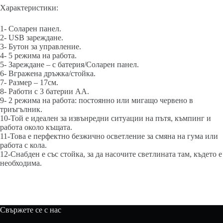
Характеристики:
1- Соларен панел.
2- USB зареждане.
3- Бутон за управление.
4- 5 режима на работа.
5- Зареждане – с батерия/Соларен панел.
6- Вгражена дръжка/стойка.
7- Размер – 17см.
8- Работи с 3 батерии АА.
9- 2 режима на работа: постоянно или мигащо червено в
триъгълник.
10-Той е идеален за извънредни ситуации на пътя, къмпинг и
работа около къщата.
11-Това е перфектно безжично осветление за смяна на гума или
работа с кола.
12-Снабден е със стойка, за да насочите светлината там, където е
необходима.
Свържете се с нас