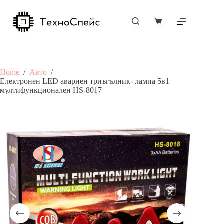
Skip
to
content
Shopping
cart
Home
/
Авто
/
Електронен LED авариен триъгълник- лампа 5в1
мултифункционален HS-8017