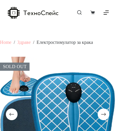
Skip
to
content
Shopping
cart
Home
/
Здраве
/
Електростимулатор за крака
SOLD OUT