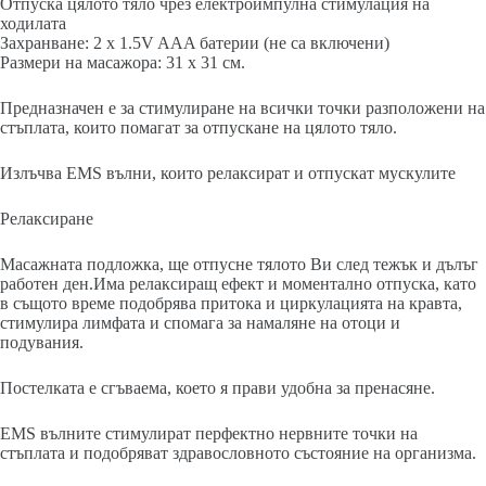
Отпуска цялото тяло чрез електроимпулна стимулация на
ходилата
Захранване: 2 x 1.5V AAA батерии (не са включени)
Размери на масажора: 31 x 31 см.
Предназначен е за стимулиране на всички точки разположени на
стъплата, които помагат за отпускане на цялото тяло.
Излъчва EMS вълни, които релаксират и отпускат мускулите
Релаксиране
Масажната подложка, ще отпусне тялото Ви след тежък и дълъг
работен ден.Има релаксиращ ефект и моментално отпуска, като
в същото време подобрява притока и циркулацията на кравта,
стимулира лимфата и спомага за намаляне на отоци и
подувания.
Постелката е сгъваема, което я прави удобна за пренасяне.
EMS вълните стимулират перфектно нервните точки на
стъплата и подобряват здравословното състояние на организма.