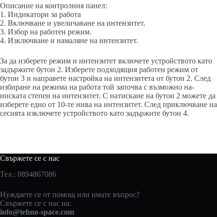
Описание на контролния панел:
1. Индикатори за работа
2. Включване и увеличаване на интензитет.
3. Избор на работен режим.
4. Изключване и намаляне на интензитет.
За да изберете режим и интензитет включете устройството като
задържите бутон 2. Изберете подходящия работен режим от
бутон 3 и направете настройка на интензитета от бутон 2. След
избиране на режима на работа той започва с възможно на-
ниската степен на интензитет. С натискане на бутон 2 можете да
изберете едно от 10-те нива на интензитет. След приключване на
сесията изключете устройството като задържите бутон 4.
Свържете се с нас
Тел.: 0894867086
Нуждаете се от помощ или имате въпрос?
Свържете се с нас на:
info@tehno-space.com