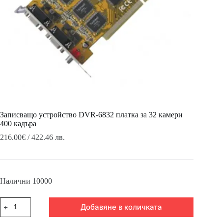
Записващо устройство DVR-6832 платка за 32 камери
400 кадъра
216.00
€
/ 422.46 лв.
Налични 10000
количество
Добавяне в количката
за
Записващо