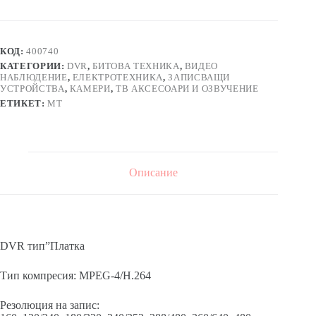
устройство
DVR-
6832
платка
КОД:
400740
за
КАТЕГОРИИ:
DVR
,
БИТОВА ТЕХНИКА
,
ВИДЕО
32
НАБЛЮДЕНИЕ
,
ЕЛЕКТРОТЕХНИКА
,
ЗАПИСВАЩИ
камери
УСТРОЙСТВА
,
КАМЕРИ
,
ТВ АКСЕСОАРИ И ОЗВУЧЕНИЕ
400
ЕТИКЕТ:
MT
кадъра
Описание
DVR тип”Платка
Тип компресия: MPEG-4/H.264
Резолюция на запис: