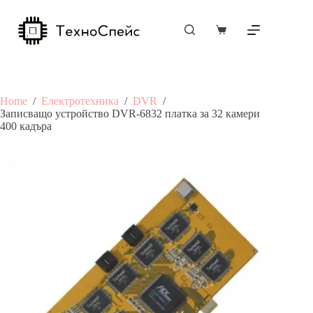
Skip
to
content
Shopping
cart
Home
/
Електротехника
/
DVR
/
Записващо устройство DVR-6832 платка за 32 камери
400 кадъра