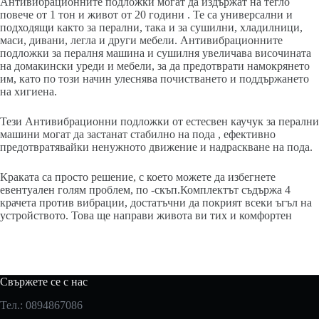
Антивибрационните подложки могат да издържат на тегло
повече от 1 тон и живот от 20 години . Те са универсални и
подходящи както за перални, така и за сушилни, хладилници,
маси, дивани, легла и други мебели. Антивибрационните
подложки за пералня машина и сушилня увеличава височината
на домакински уреди и мебели, за да предотврати намокрянето
им, като по този начин улеснява почистването и поддържането
на хигиена.
Тези Антивибрационни подложки от естесвен каучук за перални
машини могат да застанат стабилно на пода , ефективно
предотвратявайки ненужното движение и надраскване на пода.
Краката са просто решение, с което можете да избегнете
евентуален голям проблем, по -скъп.Комплектът съдържа 4
крачета против вибрации, достатъчни да покрият всеки ъгъл на
устройството. Това ще направи живота ви тих и комфортен
Свържете се с нас
Тел.: 0894867086