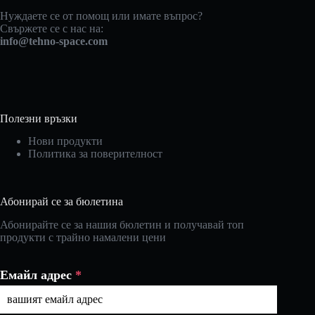
Нуждаете се от помощ или имате въпрос?
Свържете се с нас на:
info@tehno-space.com
Полезни връзки
Нови продукти
Политика за поверителност
Абонирай се за бюлетина
Абонирайте се за нашия бюлетин и получавай топ
продукти с трайно намалени цени
Емайл адрес
*