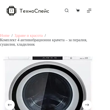
Skip
to
content
Shopping
cart
Home
/
Здраве и красота
/
Комплект 4 антивибрационни крачета – за пералня,
сушилня, хладилник