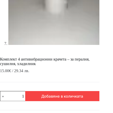
Комплект 4 антивибрационни крачета – за пералня,
сушилня, хладилник
15.00
€
/ 29.34 лв.
количество
Добавяне в количката
за
Комплект
4
антивибрационни