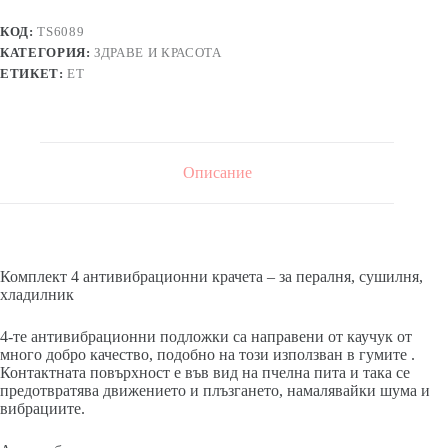
крачета
-
КОД:
TS6089
за
КАТЕГОРИЯ:
ЗДРАВЕ И КРАСОТА
пералня,
сушилня,
ЕТИКЕТ:
ЕТ
хладилник
Описание
Комплект 4 антивибрационни крачета – за пералня, сушилня,
хладилник
4-те антивибрационни подложки са направени от каучук от
много добро качество, подобно на този използван в гумите .
Контактната повърхност е във вид на пчелна пита и така се
предотвратява движението и плъзгането, намалявайки шума и
вибрациите.