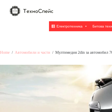
Skip
to
content
Електротехника
Битова тех
Home
/
Автомобили и части
/
Мултимедия 2din за автомобил 7