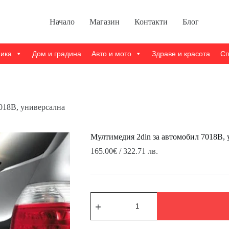
Начало
Магазин
Контакти
Блог
ника
Дом и градина
Авто и мото
Здраве и красота
Сп
018B, универсална
Мултимедия 2din за автомобил 7018B, 
165.00
€
/ 322.71 лв.
количество
за
Мултимедия
2din