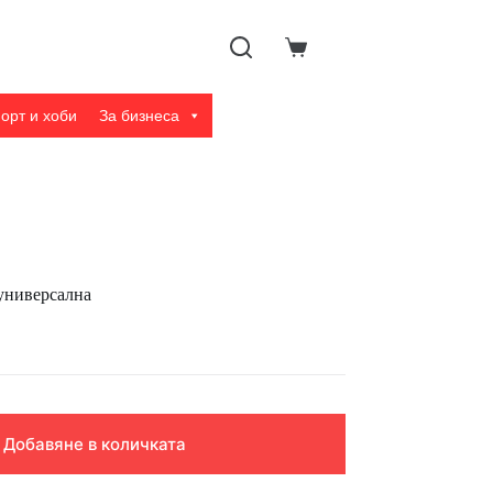
Shopping
cart
орт и хоби
За бизнеса
универсална
Добавяне в количката