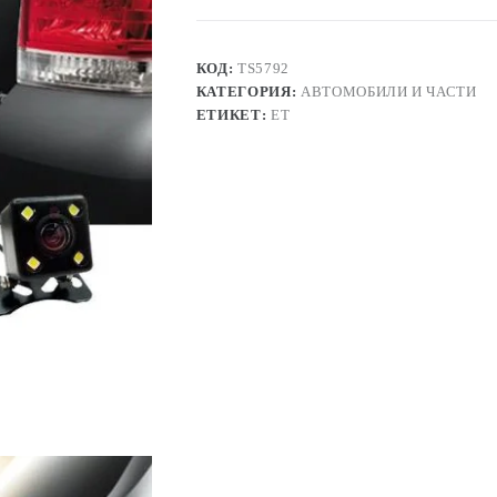
за
автомобил
7018B,
универсална
КОД:
TS5792
КАТЕГОРИЯ:
АВТОМОБИЛИ И ЧАСТИ
ЕТИКЕТ:
ЕТ