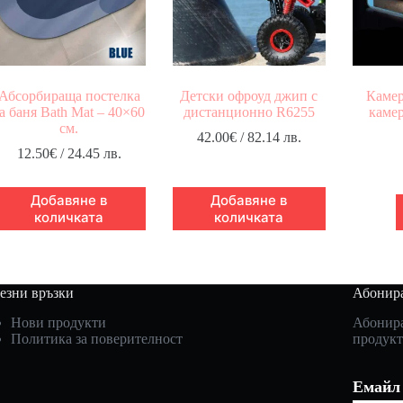
Абсорбираща постелка
Детски офроуд джип с
Камер
а баня Bath Mat – 40×60
дистанционно R6255
камер
см.
42.00
€
/ 82.14 лв.
12.50
€
/ 24.45 лв.
Добавяне в
Добавяне в
количката
количката
езни връзки
Абонира
Нови продукти
Абонира
Политика за поверителност
продукт
Емайл