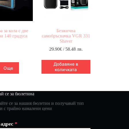
а за кола с две
Безжична
и 140 градуса
самобръсначка VGR 331
Shaver
29.90
€
/ 58.48 лв.
Добавяне в
Още
количката
й се за бюлетина
йте се за нашия бюлетин и получавай топ
и с трайно намалени цени
 адрес
*