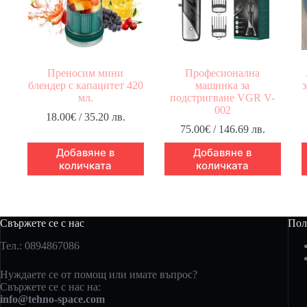
Преносим мини
Професионална
блендер с капацитет 420
машинка за
з
мл.
подстригване VGR V-
002
18.00
€
/ 35.20 лв.
75.00
€
/ 146.69 лв.
Добавяне в
Добавяне в
количката
количката
Свържете се с нас
Пол
Тел.: 0894867086
Нуждаете се от помощ или имате въпрос?
Свържете се с нас на:
info@tehno-space.com