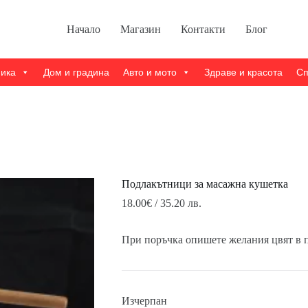
Начало
Магазин
Контакти
Блог
ника
Дом и градина
Авто и мото
Здраве и красота
Сп
Подлакътници за масажна кушетка
18.00
€
/ 35.20 лв.
При поръчка опишете желания цвят в 
Изчерпан