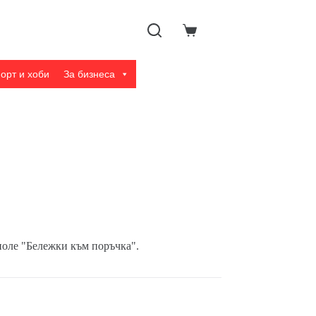
Shopping
cart
орт и хоби
За бизнеса
поле "Бележки към поръчка".