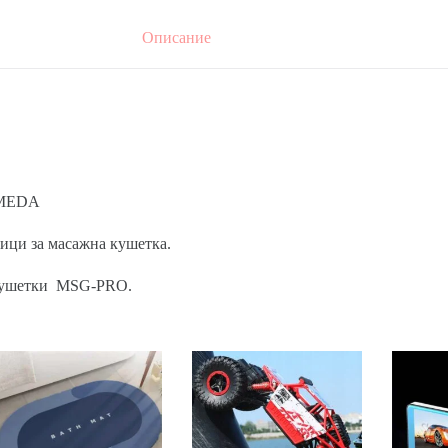
Описание
RMEDA
ици за масажна кушетка.
 кушетки MSG-PRO.