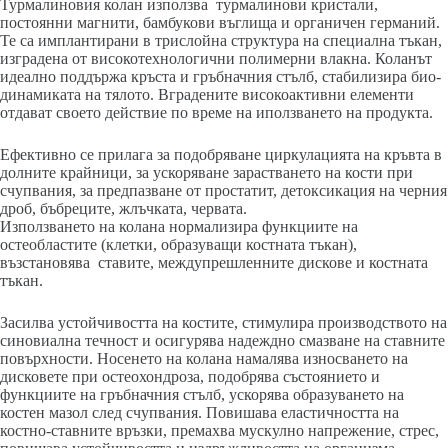
Турмалиновия колан използва турмалинови кристали,
постоянни магнити, бамбукови въглища и органичен германий.
Те са имплантирани в трислойна структура на специална тъкан,
изградена от високотехнологични полимерни влакна. Коланът
идеално поддържа кръста и гръбначния стълб, стабилизира био-
динамиката на тялото. Вградените високоактивни елементи
отдават своето действие по време на иползването на продукта.
Ефективно се прилага за подобряване циркулацията на кръвта в
долните крайници, за ускоряване зарастването на кости при
счупвания, за предпазване от простатит, детоксикация на черния
дроб, бъбреците, жлъчката, червата.
Използването на колана нормализира функциите на
остеобластите (клетки, образуващи костната тъкан),
възстановява ставите, междупрешленните дискове и костната
тъкан.
Засилва устойчивостта на костите, стимулира производството на
синовиална течност и осигурява надеждно смазване на ставните
повърхности. Носенето на колана намалява износването на
дисковете при остеохондроза, подобрява състоянието и
функциите на гръбначния стълб, ускорява образуването на
костен мазол след счупвания. Повишава еластичността на
костно-ставните връзки, премахва мускулно напрежение, стрес,