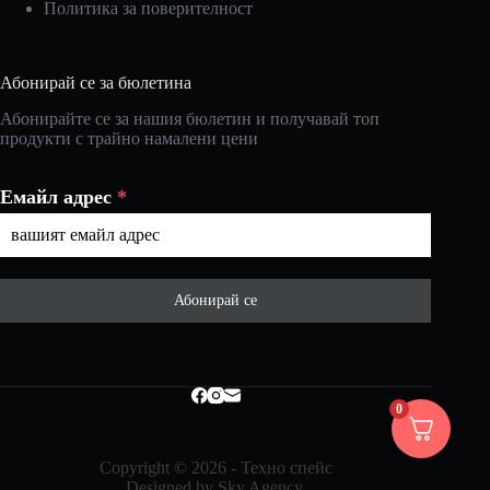
Политика за поверителност
Абонирай се за бюлетина
Абонирайте се за нашия бюлетин и получавай топ
продукти с трайно намалени цени
Емайл адрес
*
Абонирай се
0
Copyright © 2026 - Техно спейс
Designed by
Sky Agency
.