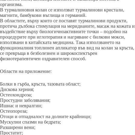
организма.
В турмалиновия колан се използват турмалинови кристали,
магнити, бамбукови въглища и германий.
В областите, върху които се поставят турмалинови продукти,
протича дълбока стимулация на меридианите, масаж на кожата и
въздействие върху биологичноактивните точки – подобно на
процедурите при иглотерапия и нагряване с билкови мокси,
използвани в китайската медицина. Така използването на
функционалния топлинен апликатор във вид на колан за кръста,
се превръща в безболезнен и широкоспектърен
физиотерапевтичен оздравителен способ.
Области на приложение:
Болки в гърба, кръста, тазовата област;
Дискова херния;
Остеохондроза;
Простудни заболявания;
Ишиас и невралгии;
Остеопороза;
Отоци и отпадналост на долните крайници;
Мускулни спазми на бедрата;
Разширени вени;
Простатит;