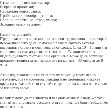
Стомашно-чревен дискомфорт;
Бъбречни проблеми;
Нередовна менструация;
Проблеми с кръвообращението;
Нервно напрежение, стрес, умора;
Заседнал начин на живот.
Начин на употреба:
Преди слагането на колана, като всеки турмалинов апликатор, е
необходимо леко да се намокри с влажна салфетка откъм
вътрешната страна и след това да се сложи. След 10 – 15 минути
се появява осезаемо усещане за топлина. В зависимост от
индивидуалното състояние на организма, може да се регулира
продължителността на използване на колана – 30 минути до 8
часа.
Ако след началото на ползването му се усеща прекомерно
загряване, това е нормална реакция и не причинява никаква
вреда на кожата. В този случай се препоръчва колана да се свали
за известно време.
Коланът може да се използва и без овлажнаване с вода – в този
случай за получаване усещането за топлина, ще бъде необходимо
по-дълго време.