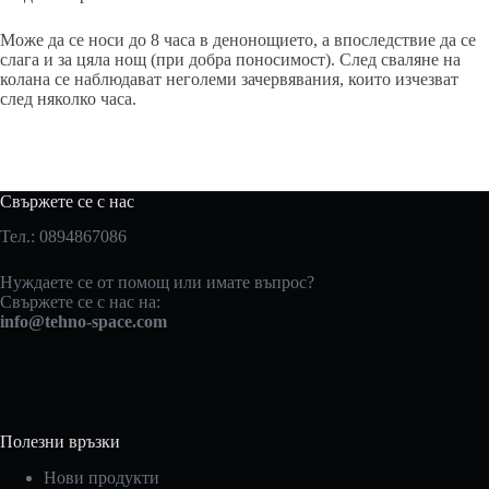
Може да се носи до 8 часа в денонощието, а впоследствие да се
слага и за цяла нощ (при добра поносимост). След сваляне на
колана се наблюдават неголеми зачервявания, които изчезват
след няколко часа.
Свържете се с нас
Тел.: 0894867086
Нуждаете се от помощ или имате въпрос?
Свържете се с нас на:
info@tehno-space.com
Полезни връзки
Нови продукти