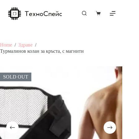
Skip
to
content
Shopping
cart
Home
/
Здраве
/
Турмалинов колан за кръста, с магнити
SOLD OUT