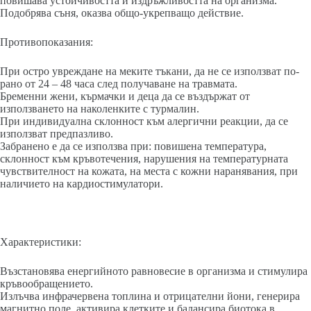
повишава устойчивостта и издръжливостта на организма.
Подобрява съня, оказва общо-укрепващо действие.
Противопоказания:
При остро увреждане на меките тъкани, да не се използват по-
рано от 24 – 48 часа след получаване на травмата.
Бременни жени, кърмачки и деца да се въздържат от
използването на наколенките с турмалин.
При индивидуална склонност към алергични реакции, да се
използват предпазливо.
Забранено е да се използва при: повишена температура,
склонност към кръвотечения, нарушения на температурната
чувствителност на кожата, на места с кожни наранявания, при
наличието на кардиостимулатори.
Характеристики:
Възстановява енергийното равновесие в организма и стимулира
кръвообращението.
Излъчва инфрачервена топлина и отрицателни йони, генерира
магнитно поле, активира клетките и балансира биотока в