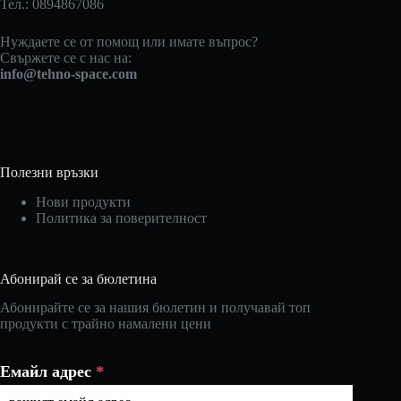
Тел.: 0894867086
Нуждаете се от помощ или имате въпрос?
Свържете се с нас на:
info@tehno-space.com
Полезни връзки
Нови продукти
Политика за поверителност
Абонирай се за бюлетина
Абонирайте се за нашия бюлетин и получавай топ
продукти с трайно намалени цени
Емайл адрес
*