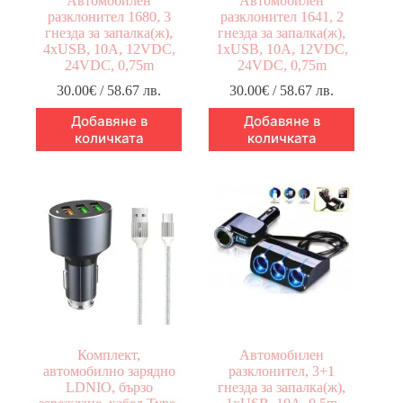
Автомобилен
Автомобилен
разклонител 1680, 3
разклонител 1641, 2
гнезда за запалка(ж),
гнезда за запалка(ж),
4xUSB, 10A, 12VDC,
1xUSB, 10A, 12VDC,
24VDC, 0,75m
24VDC, 0,75m
30.00
€
/ 58.67 лв.
30.00
€
/ 58.67 лв.
Добавяне в
Добавяне в
количката
количката
Комплект,
Автомобилен
автомобилно зарядно
разклонител, 3+1
LDNIO, бързо
гнезда за запалка(ж),