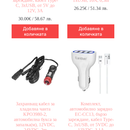
зареждане, кабел Type-
1xUSB, 10A, 0,5m
C, 3xUSB, от 5V до
26.25
€
/ 51.34 лв.
12V, 3A
30.00
€
/ 58.67 лв.
Добавяне в
Добавяне в
количката
количката
Захранващ кабел за
Комплект,
хладилна чанта
автомобилно зарядно
KPO3980-2,
EC-CC13, бързо
автомобилна букса за
зареждане, кабел Type-
запалка(м), 12VDC,
C, 3xUSB, от 5VDC до
24VDC, 2m
12VDC, 3,1A