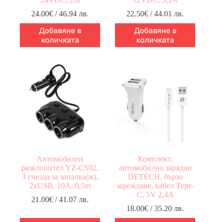
24.00
€
/ 46.94 лв.
22.50
€
/ 44.01 лв.
Добавяне в
Добавяне в
количката
количката
Автомобилен
Комплект,
разклонител YZ-CS02,
автомобилно зарядно
3 гнезда за запалка(ж),
DETECH, бързо
2xUSB, 10A, 0,5m
зареждане, кабел Type-
C, 5V 2,4A
21.00
€
/ 41.07 лв.
18.00
€
/ 35.20 лв.