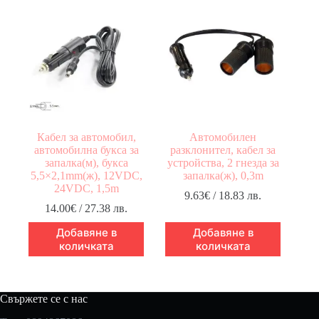
Кабел за автомобил,
Автомобилен
автомобилна букса за
разклонител, кабел за
запалка(м), букса
устройства, 2 гнезда за
5,5×2,1mm(ж), 12VDC,
запалка(ж), 0,3m
24VDC, 1,5m
9.63
€
/ 18.83 лв.
14.00
€
/ 27.38 лв.
Добавяне в
Добавяне в
количката
количката
Свържете се с нас