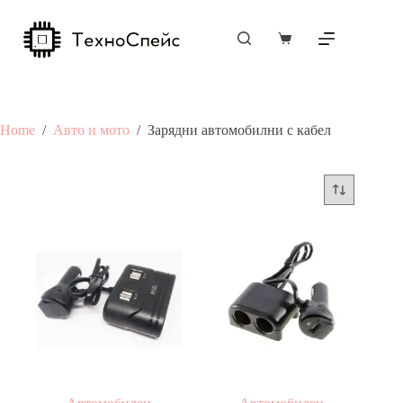
Skip
to
content
Shopping
cart
Home
/
Авто и мото
/
Зарядни автомобилни с кабел