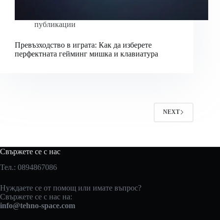
публикации
Превъзходство в играта: Как да изберете
перфектната гейминг мишка и клавиатура
NEXT
Свържете се с нас
Тел.: 0894867086
Нуждаете се от помощ или имате въпрос?
Свържете се с нас на:
info@tehno-space.com