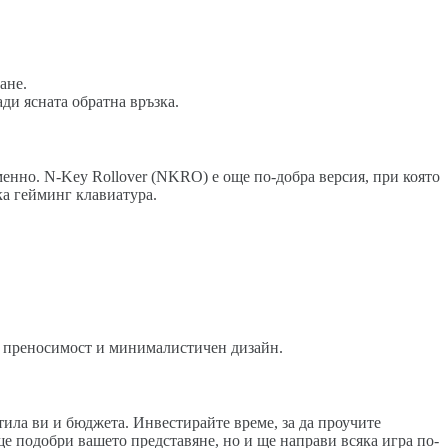
ане.
ди ясната обратна връзка.
еменно. N-Key Rollover (NKRO) е още по-добра версия, при която
ка гейминг клавиатура.
 преносимост и минималистичен дизайн.
тила ви и бюджета. Инвестирайте време, за да проучите
е подобри вашето представяне, но и ще направи всяка игра по-