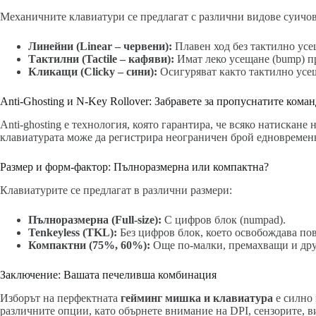
Механичните клавиатури се предлагат с различни видове суичов
Линейни (Linear – червени):
Плавен ход без тактилно усе
Тактилни (Tactile – кафяви):
Имат леко усещане (bump) пр
Кликащи (Clicky – сини):
Осигуряват както тактилно усещ
Anti-Ghosting и N-Key Rollover: Забравете за пропуснатите кома
Anti-ghosting е технология, която гарантира, че всяко натискан
клавиатурата може да регистрира неограничен брой едновремен
Размер и форм-фактор: Пълноразмерна или компактна?
Клавиатурите се предлагат в различни размери:
Пълноразмерна (Full-size):
С цифров блок (numpad).
Tenkeyless (TKL):
Без цифров блок, което освобождава пов
Компактни (75%, 60%):
Още по-малки, премахващи и дру
Заключение: Вашата печеливша комбинация
Изборът на перфектната
гейминг мишка и клавиатура
е силно 
различните опции, като обърнете внимание на DPI, сензорите, в