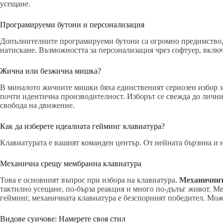
усещане.
Програмируеми бутони и персонализация
Допълнителните програмируеми бутони са огромно предимство, 
натискане. Възможността за персонализация чрез софтуер, вклю
Жична или безжична мишка?
В миналото жичните мишки бяха единственият сериозен избор за
почти идентична производителност. Изборът се свежда до лични
свобода на движение.
Как да изберете идеалната гейминг клавиатура?
Клавиатурата е вашият команден център. От нейната бързина и н
Механична срещу мембранна клавиатура
Това е основният въпрос при избора на клавиатура.
Механичнит
тактилно усещане, по-бърза реакция и много по-дълъг живот. Ме
гейминг, механичната клавиатура е безспорният победител. Мо
Видове суичове: Намерете своя стил