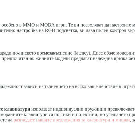
особено в MMO и MOBA игри. Те ви позволяват да настроите ма
чително настройка на RGB подсветка, ви дава пълен контрол вър
ради по-ниското времезакъснение (latency). Днес обаче модерни
 предпочитания: жичните модели предлагат надеждна връзка без
адеждност зависи изпълнението на всяко ваше действие в играта
е клавиатури
използват индивидуални пружинни превключвател
мбранните клавиатури са по-тихи и по-евтини, но усещането при
жете да
разгледате нашите предложения за клавиатури и мишки
, 