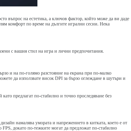
сто въпрос на естетика, а ключов фактор, който може да ви даде
олям комфорт по време на дългите игрални сесии. Нека
азени с вашия стил на игра и лични предпочитания.
бързо и на по-голямо разстояние на екрана при по-малко
ожете да използвате висок DPI за бързо оглеждане в шутъри и
й като предлагат по-стабилно и точно проследяване без
т дизайн намалява умората и напрежението в китката, което е от
о FPS, докато по-тежките могат да предложат по-стабилно