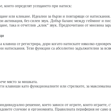
е, които определят усещането при натиск:
щане или кликане. Идеални за бързи и повтарящи се натискания.
и активация, без силен звук. Добър баланс между гейминг и пис
ане, така и отчетлив „клик“ звук. Предпочитани от мнозина зара
нди
е на клавиш се регистрира, дори когато натискате няколко едновр
ни натискания. Тези функции са абсолютно задължителни за вся
ече място за мишката.
ги клавиши като функционалните или стрелките, за максимална
индивидуално решение, което зависи от игрите, които играете, с
идовете суичове и ергономията. Правилната периферия не само щ