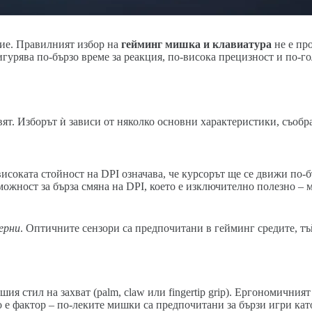
ние. Правилният избор на
гейминг мишка и клавиатура
не е про
гурява по-бързо време за реакция, по-висока прецизност и по-г
ят. Изборът ѝ зависи от няколко основни характеристики, съобр
-високата стойност на DPI означава, че курсорът ще се движи по-
жност за бърза смяна на DPI, което е изключително полезно – м
ерни
. Оптичните сензори са предпочитани в гейминг средите, тъ
ия стил на захват (palm, claw или fingertip grip). Ергономичния
 е фактор – по-леките мишки са предпочитани за бързи игри кат