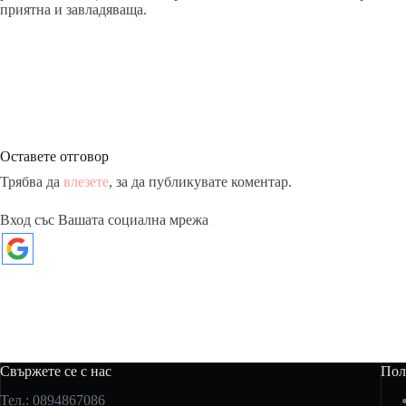
приятна и завладяваща.
Оставете отговор
Трябва да
влезете
, за да публикувате коментар.
Вход със Вашата социална мрежа
Свържете се с нас
Пол
Тел.: 0894867086