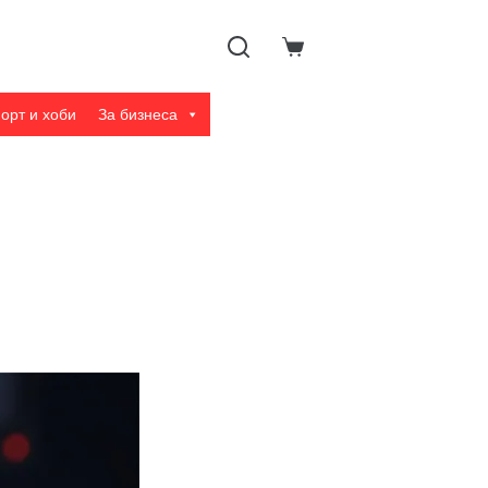
Shopping
cart
орт и хоби
За бизнеса