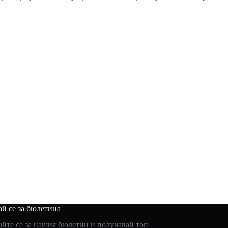
й се за бюлетина
йте се за нашия бюлетин и получавай топ