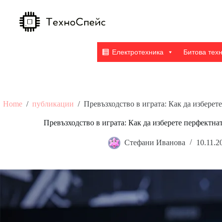
Skip
to
content
Електротехника
Битова тех
Home
/
публикации
/
Превъзходство в играта: Как да избере
Превъзходство в играта: Как да изберете перфектн
Стефани Иванова
10.11.2