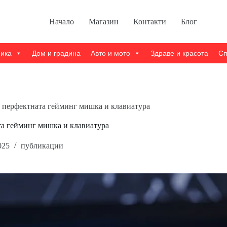
Начало
Магазин
Контакти
Блог
ника
Дом и градина
Авто и мото
Здраве и красота
Сп
те перфектната гейминг мишка и клавиатура
ата гейминг мишка и клавиатура
025
публикации