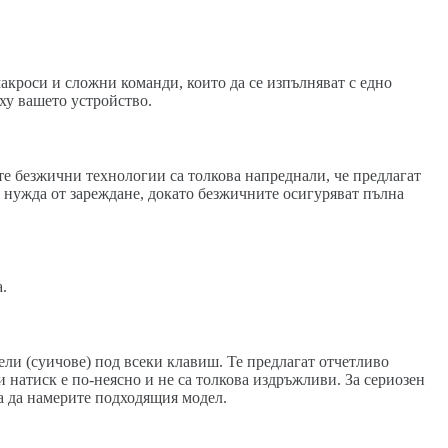
кроси и сложни команди, които да се изпълняват с едно
ху вашето устройство.
те безжични технологии са толкова напреднали, че предлагат
 нужда от зареждане, докато безжичните осигуряват пълна
.
и (суичове) под всеки клавиш. Те предлагат отчетливо
 натиск е по-неясно и не са толкова издръжливи. За сериозен
за да намерите подходящия модел.