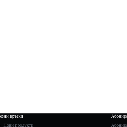
езни връзки
Абонира
Нови продукти
Абонира