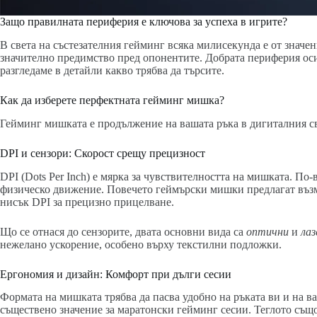
Защо правилната периферия е ключова за успеха в игрите?
В света на състезателния гейминг всяка милисекунда е от значе
значително предимство пред опонентите. Добрата периферия оси
разгледаме в детайли какво трябва да търсите.
Как да изберете перфектната гейминг мишка?
Гейминг мишката е продължение на вашата ръка в дигиталния св
DPI и сензори: Скорост срещу прецизност
DPI (Dots Per Inch) е мярка за чувствителността на мишката. По
физическо движение. Повечето геймърски мишки предлагат възмо
нисък DPI за прецизно прицелване.
Що се отнася до сензорите, двата основни вида са
оптични
и
лаз
нежелано ускорение, особено върху текстилни подложки.
Ергономия и дизайн: Комфорт при дълги сесии
Формата на мишката трябва да пасва удобно на ръката ви и на ваш
съществено значение за маратонски гейминг сесии. Теглото също