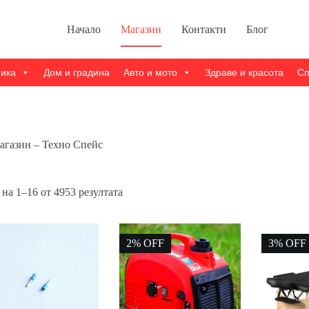
Начало
Магазин
Контакти
Блог
ника
Дом и градина
Авто и мото
Здраве и красота
Сп
агазин – Техно Спейс
Sorted
на 1–16 от 4953 резултата
by
popularity
2% OFF
3% OFF