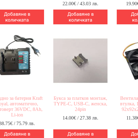
22.00
€
/ 43.03 лв.
19.90
Добавяне в
Добавяне в
До
количката
количката
ко
дно за батерия Kraft
Букса за платков монтаж,
Вентила
oyal, автоматично,
TYPE-C, USB-C, женска,
втулка, 
товерт 36VDC, 8Ah,
24pin
92х92х
Li-ion
14.00
€
/ 27.38 лв.
11.38
38.75
€
/ 75.79 лв.
Добавяне в
Добавяне в
До