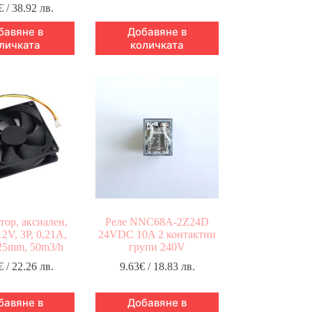
€
/ 38.92 лв.
бавяне в
Добавяне в
личката
количката
тор, аксиален,
Реле NNC68A-2Z24D
12V, 3P, 0,21A,
24VDC 10A 2 контактни
25mm, 50m3/h
групи 240V
€
/ 22.26 лв.
9.63
€
/ 18.83 лв.
бавяне в
Добавяне в