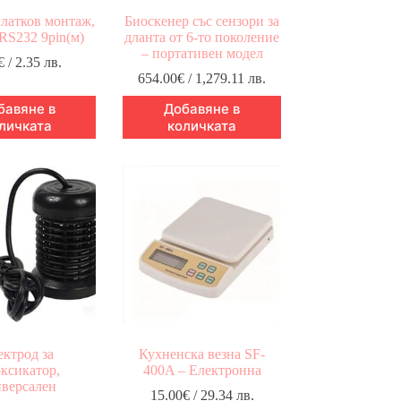
платков монтаж,
Биоскенер със сензори за
 RS232 9pin(м)
дланта от 6-то поколение
– портативен модел
€
/ 2.35 лв.
654.00
€
/ 1,279.11 лв.
бавяне в
Добавяне в
личката
количката
ектрод за
Кухненска везна SF-
оксикатор,
400A – Електронна
версален
15.00
€
/ 29.34 лв.