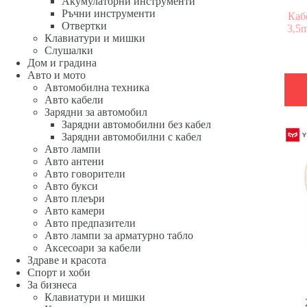
Акумулаторни инструменти
Ръчни инструменти
Каб
Отвертки
3,5
Клавиатури и мишки
Слушалки
Дом и градина
Авто и мото
Автомобилна техника
Авто кабели
Зарядни за автомобил
Зарядни автомобилни без кабел
Зарядни автомобилни с кабел
Авто лампи
Авто антени
Авто говорители
Авто букси
Авто плеъри
Авто камери
Авто предпазители
Авто лампи за арматурно табло
Аксесоари за кабели
Здраве и красота
Спорт и хоби
За бизнеса
Клавиатури и мишки