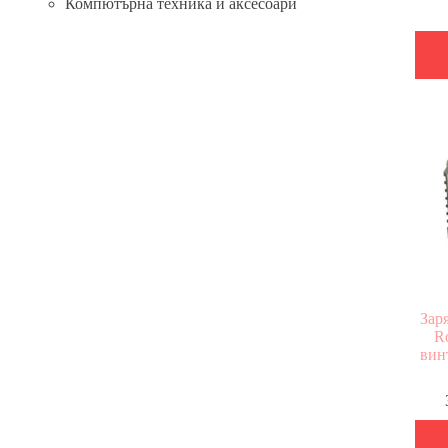
Компютърна техника и аксесоари
Заря
R
вин