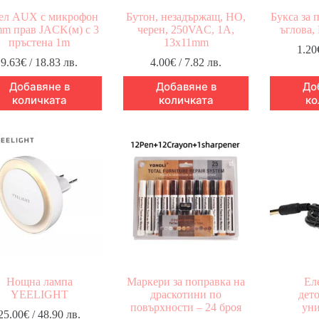
ел AUX с микрофон
Бутон, незадържащ, НО,
Букса за 
mm прав JACK(м) с 3
черен, 250VAC, 1A,
ъглова,
пръстена 1m
13x11mm
1.20
9.63
€
/ 18.83 лв.
4.00
€
/ 7.82 лв.
Добавяне в
Добавяне в
До
количката
количката
ко
Нощна лампа
Маркери за поправка на
Ел
YEELIGHT
драскотини по
дет
повърхности – 24 броя
уни
25.00
€
/ 48.90 лв.