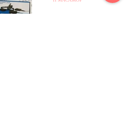
КТРОНЕН
ЕЛЕКТРОИМПУЛСЕН
ИЙНИК ЗА
МАСАЖОР
ИЕ НА КУЧЕ –
39.00
€
/ 76.28 лв.
ТОЙЧИВ И С
УЛАТОРНИ
ТЕРИИ!
€
/ 146.69 лв.
бавяне в
Добавяне в
личката
количката