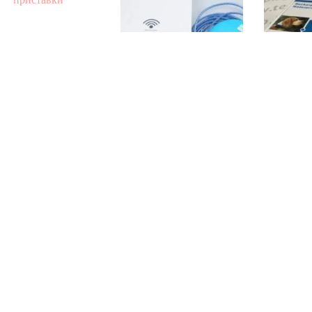
онвал с 4 приставки
Мощна WIFI антена
ЕЛЕ
Kinamax TS-9900
НАШ
77.00
€
/ 150.60 лв.
ОБУЧЕН
45.00
€
/ 88.01 лв.
ВОДОУС
АКУМ
БА
75.00
Добавяне в
Добавяне в
До
количката
количката
ко