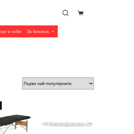
Shopping
cart
орт и хоби
За бизнеса