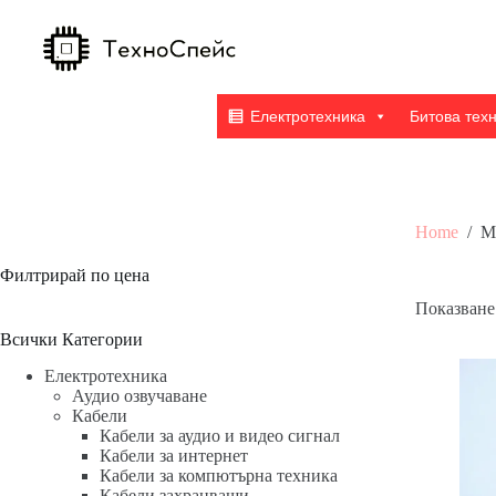
Skip
to
content
Електротехника
Битова тех
Home
/
М
Филтрирай по цена
Показване 
Всички Категории
Електротехника
Аудио озвучаване
Кабели
Кабели за аудио и видео сигнал
Кабели за интернет
Кабели за компютърна техника
Кабели захранващи