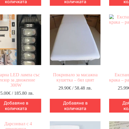
количката
количката
ко
арна LED лампа със
Покривало за масажна
Експан
ензор за движение
кушетка – бял цвят
крака – р
300W
29.90
€
/ 58.48 лв.
25.99
95.00
€
/ 185.80 лв.
Добавяне в
Добавяне в
До
количката
количката
ко