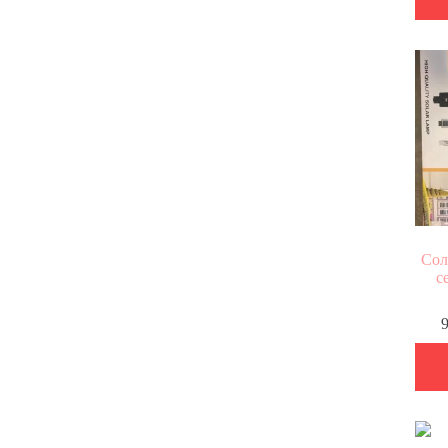
Сол
с