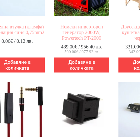
лна втулка (кламфа)
Немски инверторен
Двусекц
олация синя 0,75mm2
генератор 2000W,
кушетка 
Powertech PT-2000
че
0.06
€
/ 0.12 лв.
489.00
€
/ 956.40 лв.
331.00
Original
Текущата
500.00
€
/ 977.92 лв.
342.0
price
цена
Добавяне в
Добавяне в
До
was:
е:
количката
количката
ко
500.00€
489.00€
/
/
977.92 лв..
956.40 лв..