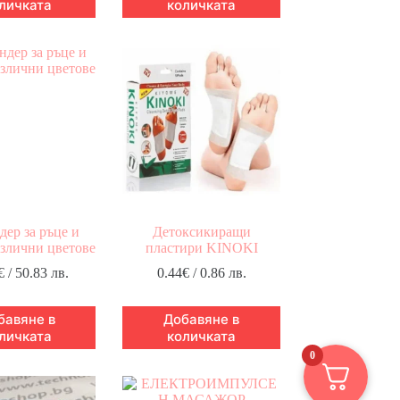
личката
количката
дер за ръце и
Детоксикиращи
азлични цветове
пластири KINOKI
€
/ 50.83 лв.
0.44
€
/ 0.86 лв.
бавяне в
Добавяне в
личката
количката
0