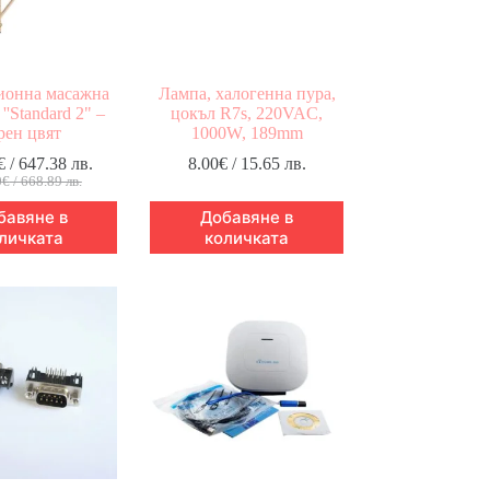
ионна масажна
Лампа, халогенна пура,
''Standard 2" –
цокъл R7s, 220VAC,
рен цвят
1000W, 189mm
€
/ 647.38 лв.
8.00
€
/ 15.65 лв.
Original
Текущата
0
€
/ 668.89 лв.
price
цена
бавяне в
Добавяне в
was:
е:
личката
количката
342.00€
331.00€
/
/
668.89 лв..
647.38 лв..