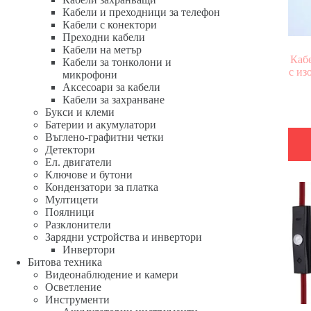
Кабели и преходници за телефон
Кабели с конектори
Преходни кабели
Кабели на метър
Кабе
Кабели за тонколони и
с из
микрофони
Аксесоари за кабели
Кабели за захранване
Букси и клеми
Батерии и акумулатори
Въглено-графитни четки
Детектори
Ел. двигатели
Ключове и бутони
Кондензатори за платка
Мултицети
Поялници
Разклонители
Зарядни устройства и инвертори
Инвертори
Битова техника
Видеонаблюдение и камери
Осветление
Инструменти