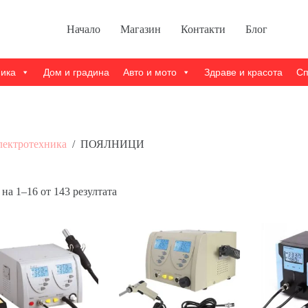
Начало
Магазин
Контакти
Блог
ника
Дом и градина
Авто и мото
Здраве и красота
Сп
лектротехника
/
ПОЯЛНИЦИ
Sorted
на 1–16 от 143 резултата
by
popularity