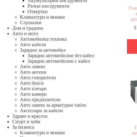
Акумулаторни инструменти
Ръчни инструменти
Поя
Отвертки
Клавиатури и мишки
ре
Слушалки
3
Дом и градина
Авто и мото
Автомобилна техника
Авто кабели
Зарядни за автомобил
Зарядни автомобилни без кабел
Зарядни автомобилни с кабел
Авто лампи
Авто антени
Авто говорители
Авто букси
Авто плеъри
Авто камери
Авто предпазители
Авто лампи за арматурно табло
Аксесоари за кабели
Здраве и красота
Спорт и хоби
За бизнеса
П
Клавиатури и мишки
за