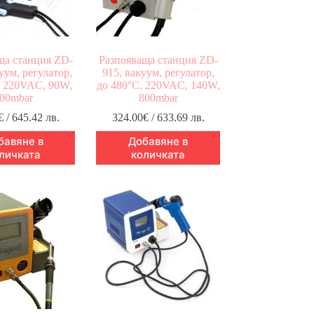
ща станция ZD-
Разпояваща станция ZD-
уум, регулатор,
915, вакуум, регулатор,
, 220VAC, 90W,
до 480°C, 220VAC, 140W,
00mbar
800mbar
€
/ 645.42 лв.
324.00
€
/ 633.69 лв.
бавяне в
Добавяне в
личката
количката