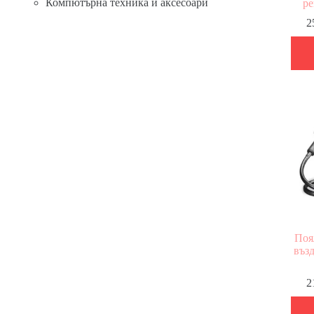
Компютърна техника и аксесоари
ре
2
Поя
възд
2