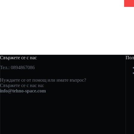
Свържете се с нас
Пол
Тел.: 0894867086
Нуждаете се от помощ или имате въпрос?
Свържете се с нас на:
info@tehno-space.com