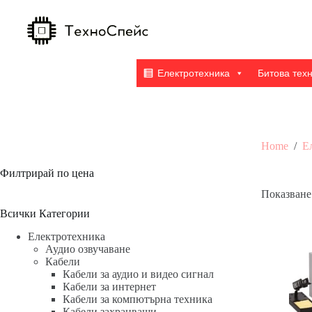
Skip
to
content
Електротехника
Битова тех
Home
/
Е
Филтрирай по цена
Показване 
Всички Категории
Електротехника
Аудио озвучаване
Кабели
Кабели за аудио и видео сигнал
Кабели за интернет
Кабели за компютърна техника
Кабели захранващи