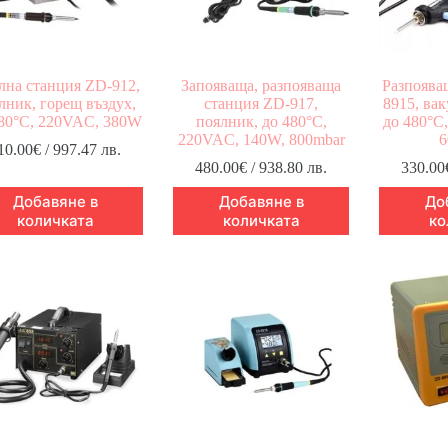
лна станция ZD-912,
Запояваща, разпояваща
Разпоява
лник, горещ въздух,
станция ZD-917,
8915, вак
80°C, 220VAC, 380W
поялник, до 480°C,
до 480°C
220VAC, 140W, 800mbar
6
10.00
€
/ 997.47 лв.
480.00
€
/ 938.80 лв.
330.00
Добавяне в
Добавяне в
До
количката
количката
ко