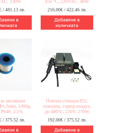
VAC, 330W
450 °C, 220VAC, 48W
€
/ 481.13 лв.
216.00
€
/ 422.46 лв.
бавяне в
Добавяне в
личката
количката
за запояване
Поялна станция 852,
1,5mm, 1000g,
поялник, горещ въздух,
 Pb40, 2,5%
до 480°C, 220V, 270W
€
/ 375.52 лв.
192.00
€
/ 375.52 лв.
бавяне в
Добавяне в