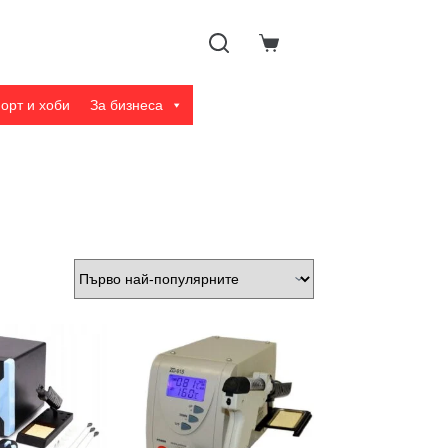
Shopping
cart
орт и хоби
За бизнеса