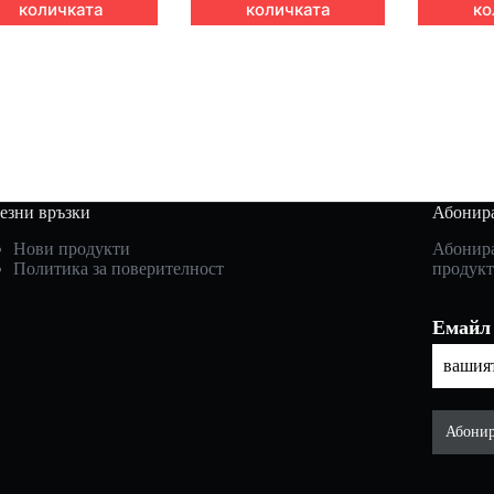
количката
количката
ко
езни връзки
Абонира
Нови продукти
Абонира
Политика за поверителност
продукт
Емайл
Абонир