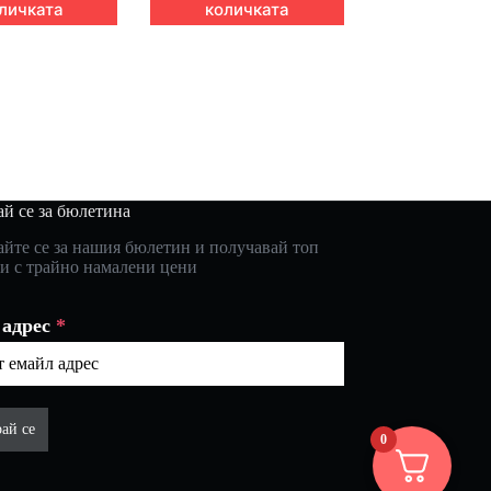
личката
количката
й се за бюлетина
йте се за нашия бюлетин и получавай топ
и с трайно намалени цени
 адрес
*
ай се
0