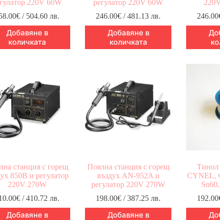
гулатор 220V 60W
регулатор 220V 60W
220
58.00
€
/ 504.60 лв.
246.00
€
/ 481.13 лв.
246.00
Добавяне в
Добавяне в
До
количката
количката
ко
лна станция с горещ
Поялна станция с горещ
Тинол 
ух 850B и регулатор
въздух AN-952A и
CYNEL, Ф
220V 270W
регулатор 220V 270W
Sn60,
10.00
€
/ 410.72 лв.
198.00
€
/ 387.25 лв.
192.00
Добавяне в
Добавяне в
До