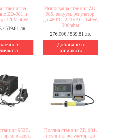
а станция за
Разпояваща станция ZD-
ане ZD-981 и
985, вакуум, регулатор,
тор 220V 60W
до 480°C, 220VAC, 140W,
306mbar
€
/ 539.81 лв.
276.00
€
/ 539.81 лв.
бавяне в
Добавяне в
личката
количката
станция 952B,
Поялна станция ZD-931,
 горещ въздух,
поялник, регулатор, до