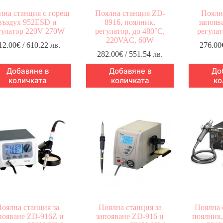
лна станция с горещ
Поялна станция ZD-
Поялн
въздух 952ESD и
8916, поялник,
запояв
гулатор 220V 270W
регулатор, до 480°C,
регула
220VAC, 60W
12.00
€
/ 610.22 лв.
276.00
282.00
€
/ 551.54 лв.
Добавяне в
Добавяне в
До
количката
количката
ко
оялна станция за
Поялна станция за
Поялна 
появане ZD-916Z и
запояване ZD-916 и
поялник,