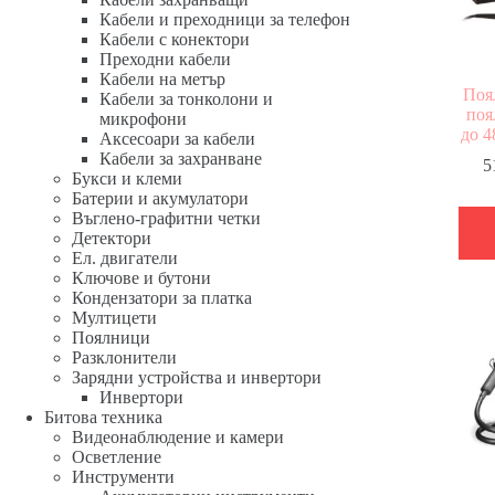
Кабели и преходници за телефон
Кабели с конектори
Преходни кабели
Кабели на метър
Поя
Кабели за тонколони и
поя
микрофони
до 4
Аксесоари за кабели
Кабели за захранване
5
Букси и клеми
Батерии и акумулатори
Въглено-графитни четки
Детектори
Ел. двигатели
Ключове и бутони
Кондензатори за платка
Мултицети
Поялници
Разклонители
Зарядни устройства и инвертори
Инвертори
Битова техника
Видеонаблюдение и камери
Осветление
Инструменти