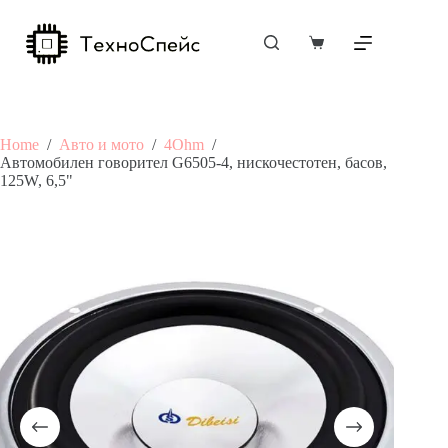
Skip
to
content
Shopping
cart
Home
/
Авто и мото
/
4Ohm
/
Автомобилен говорител G6505-4, нискочестотен, басов,
125W, 6,5"