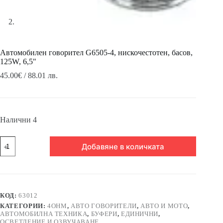
Автомобилен говорител G6505-4, нискочестотен, басов,
125W, 6,5"
45.00
€
/ 88.01 лв.
Налични 4
количество
Добавяне в количката
за
Автомобилен
говорител
G6505-
4,
нискочестотен,
КОД:
63012
басов,
КАТЕГОРИИ:
4OHM
,
АВТО ГОВОРИТЕЛИ
,
АВТО И МОТО
,
125W,
АВТОМОБИЛНА ТЕХНИКА
,
БУФЕРИ
,
ЕДИНИЧНИ
,
6,5"
ОСВЕТЛЕНИЕ И ОЗВУЧАВАНЕ