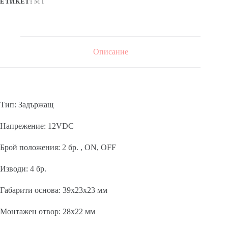
черен,
ЕТИКЕТ:
MT
12VDC,
28x22mm
Описание
Тип: Задържащ
Напрежение: 12VDC
Брой положения: 2 бр. , ON, OFF
Изводи: 4 бр.
Габарити основа: 39x23x23 мм
Монтажен отвор: 28х22 мм