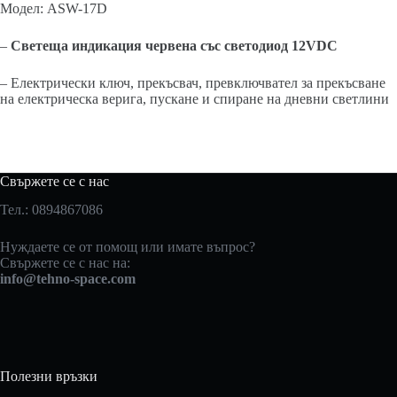
Модел: ASW-17D
–
Светеща индикация червена със светодиод 12VDC
– Електрически ключ, прекъсвач, превключвател за прекъсване
на електрическа верига, пускане и спиране на дневни светлини
Свържете се с нас
Тел.: 0894867086
Нуждаете се от помощ или имате въпрос?
Свържете се с нас на:
info@tehno-space.com
Полезни връзки