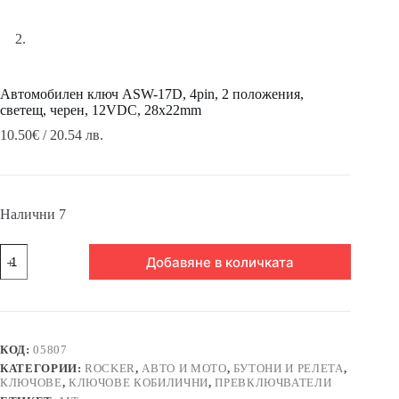
Автомобилен ключ ASW-17D, 4pin, 2 положения,
светещ, черен, 12VDC, 28x22mm
10.50
€
/ 20.54 лв.
Налични 7
количество
Добавяне в количката
за
Автомобилен
ключ
ASW-
17D,
4pin,
КОД:
05807
2
КАТЕГОРИИ:
ROCKER
,
АВТО И МОТО
,
БУТОНИ И РЕЛЕТА
,
положения,
КЛЮЧОВЕ
,
КЛЮЧОВЕ КОБИЛИЧНИ
,
ПРЕВКЛЮЧВАТЕЛИ
светещ,