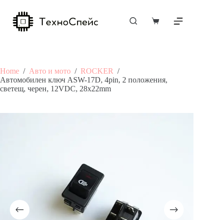
Skip
to
content
Shopping
cart
Home
/
Авто и мото
/
ROCKER
/
Автомобилен ключ ASW-17D, 4pin, 2 положения,
светещ, черен, 12VDC, 28x22mm