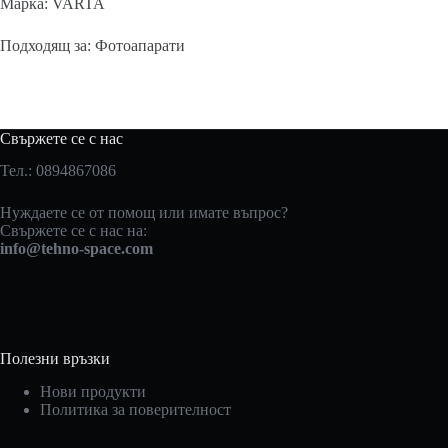
Марка: VARTA
Подходящ за: Фотоапарати
Свържете се с нас
Тел.: 0894867086
Нуждаете се от помощ или имате въпрос?
Свържете се с нас на:
info@tehno-space.com
Полезни връзки
Нови продукти
Политика за поверителност