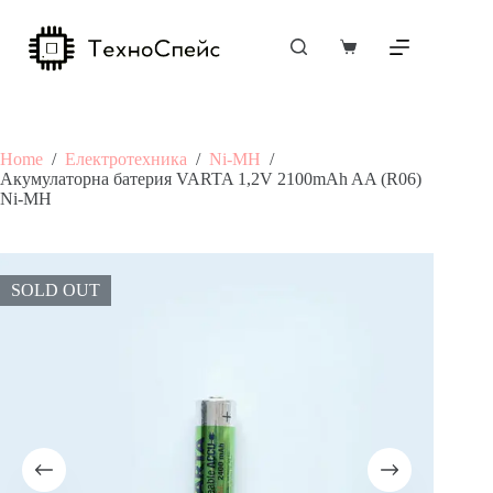
Skip
to
content
Shopping
cart
Home
/
Електротехника
/
Ni-MH
/
Акумулаторна батерия VARTA 1,2V 2100mAh AA (R06)
Ni-MH
SOLD OUT