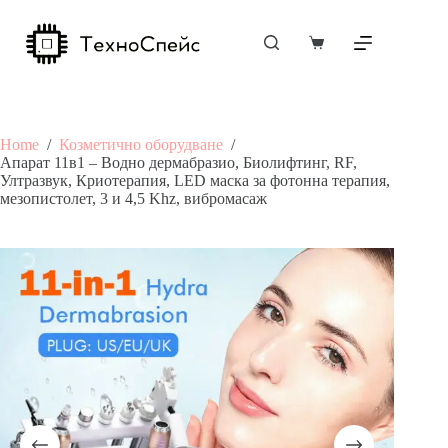
Skip
to
content
Shopping
cart
Home
/
Козметично оборудване
/
Апарат 11в1 – Водно дермабразио, Биолифтинг, RF,
Ултразвук, Криотерапия, LED маска за фотонна терапия,
мезопистолет, 3 и 4,5 Khz, вибромасаж