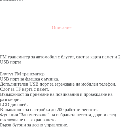
Описание
FM трансмитер за автомобил с блутут, слот за карта памет и 2
USB порта
Блутут FM трансмитер.
USB порт за флашка с музика.
Допълнителен USB порт за зареждане на мобилен телефон.
Слот за TF карта с памет.
Възможност за приемане на повиквания и провеждане на
разговори.
LCD дисплей.
Възможност за настройка до 200 работни честоти.
Функция “Запаметяване” на избраната честота, дори и след
изключване на захранването.
Бързи бутони за лесно управление.