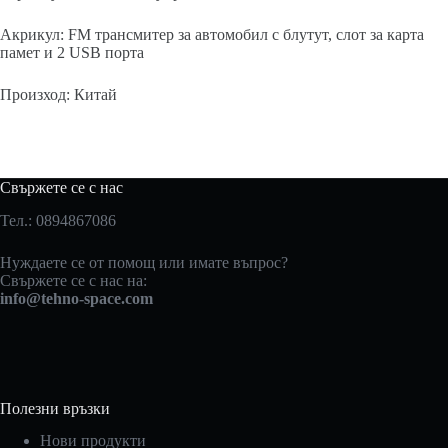
Акрикул: FM трансмитер за автомобил с блутут, слот за карта
памет и 2 USB порта
Произход: Китай
Свържете се с нас
Тел.: 0894867086
Нуждаете се от помощ или имате въпрос?
Свържете се с нас на:
info@tehno-space.com
Полезни връзки
Нови продукти