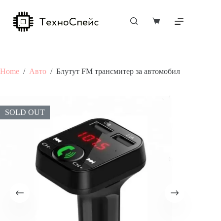
Skip
to
content
Shopping
cart
Home
/
Авто
/
Блутут FM трансмитер за автомобил
SOLD OUT