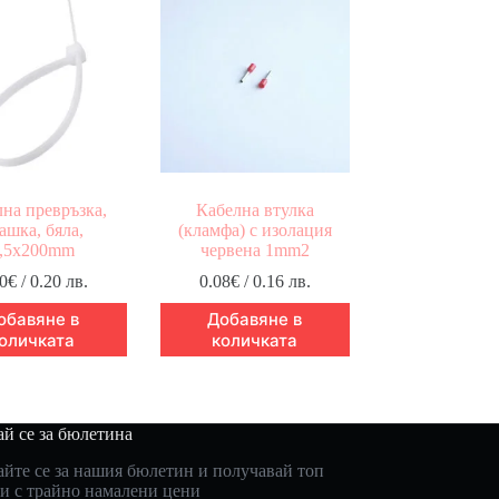
на превръзка,
Кабелна втулка
ашка, бяла,
(кламфа) с изолация
,5x200mm
червена 1mm2
0
€
/ 0.20 лв.
0.08
€
/ 0.16 лв.
обавяне в
Добавяне в
оличката
количката
й се за бюлетина
йте се за нашия бюлетин и получавай топ
и с трайно намалени цени