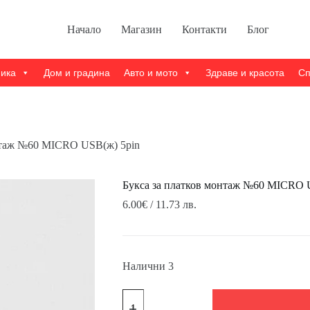
Начало
Магазин
Контакти
Блог
ника
Дом и градина
Авто и мото
Здраве и красота
Сп
нтаж №60 MICRO USB(ж) 5pin
Букса за платков монтаж №60 MICRO 
6.00
€
/ 11.73 лв.
Налични 3
количество
за