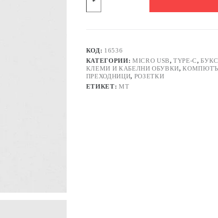
Букса
за
платков
монтаж
№60
MICRO
КОД:
16536
USB(ж)
КАТЕГОРИИ:
MICRO USB
,
TYPE-C
,
БУК
5pin
КЛЕМИ И КАБЕЛНИ ОБУВКИ
,
КОМПЮТЪ
ПРЕХОДНИЦИ
,
РОЗЕТКИ
ЕТИКЕТ:
MT