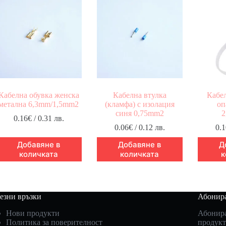
Кабелна обувка женска
Кабелна втулка
Кабел
метална 6,3mm/1,5mm2
(кламфа) с изолация
оп
синя 0,75mm2
2
0.16
€
/ 0.31 лв.
0.06
€
/ 0.12 лв.
0.1
Добавяне в
Добавяне в
Д
количката
количката
к
езни връзки
Абонира
Нови продукти
Абонира
Политика за поверителност
продукт