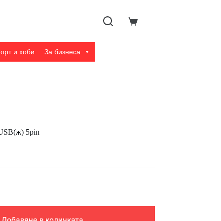
Shopping
cart
орт и хоби
За бизнеса
USB(ж) 5pin
Добавяне в количката