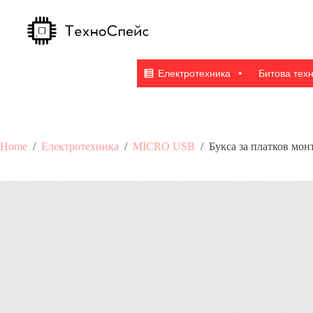
Skip
to
content
Електротехника
Битова тех
Home
/
Електротехника
/
MICRO USB
/
Букса за платков мо