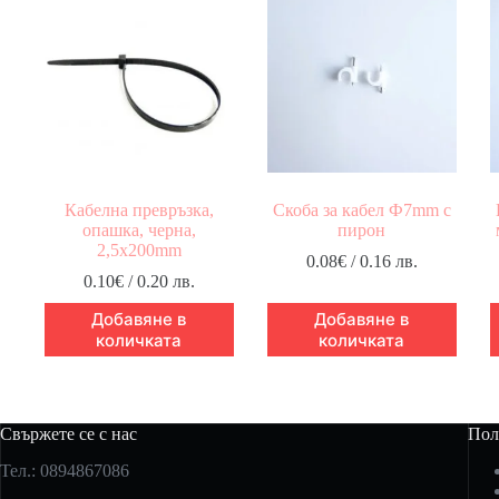
Кабелна превръзка,
Скоба за кабел Ф7mm с
опашка, черна,
пирон
2,5x200mm
0.08
€
/ 0.16 лв.
0.10
€
/ 0.20 лв.
Добавяне в
Добавяне в
количката
количката
Свържете се с нас
Пол
Тел.: 0894867086