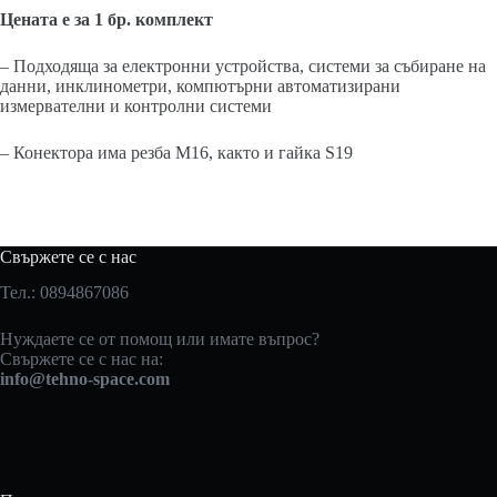
Цената е за 1 бр. комплект
– Подходяща за електронни устройства, системи за събиране на
данни, инклинометри, компютърни автоматизирани
измервателни и контролни системи
– Конектора има резба M16, както и гайка S19
Свържете се с нас
Тел.: 0894867086
Нуждаете се от помощ или имате въпрос?
Свържете се с нас на:
info@tehno-space.com