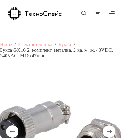
Skip
to
content
Shopping
cart
Home
/
Електротехника
/
Букси
/
Букса GX16-2, комплект, метална, 2-ка, м+ж, 48VDC,
240VAC, M16x47mm