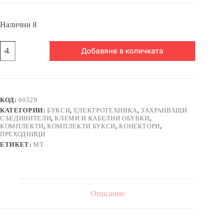
Налични 8
количество
Добавяне в количката
за
Букса
GX16-
2,
комплект,
метална,
КОД:
00529
2-
КАТЕГОРИИ:
БУКСИ
,
ЕЛЕКТРОТЕХНИКА
,
ЗАХРАНВАЩИ
ка,
СЪЕДИНИТЕЛИ
,
КЛЕМИ И КАБЕЛНИ ОБУВКИ
,
м+ж,
КОМПЛЕКТИ
,
КОМПЛЕКТИ БУКСИ
,
КОНЕКТОРИ
,
48VDC,
ПРЕХОДНИЦИ
240VAC,
ЕТИКЕТ:
MT
M16x47mm
Описание