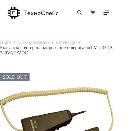
Skip
to
content
Shopping
cart
Home
/
Електротехника
/
Детектори
/
Български тестер на напрежение и верига 6в1 MT-33 12-
380VAC/VDC
SOLD OUT