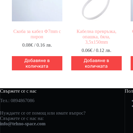
Скоба за кабел Ф7mm с
Кабелна превръзка,
пирон
опашка, бяла,
3,5x150mm
0.08
€
/ 0.16 лв.
0.06
€
/ 0.12 лв.
Добавяне в
Добавяне в
количката
количката
Свържете се с нас
Пол
Тел.: 0894867086
Нуждаете се от помощ или имате въпрос?
Свържете се с нас на:
info@tehno-space.com