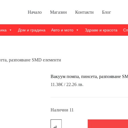
Начало
Магазин
Контакти
Блог
ника
Дом и градина
Авто и мото
Здраве и красота
Сп
ета, разпояване SMD елементи
Вакуум помпа, пинсета, разпояване S
11.38
€
/ 22.26 лв.
Налични 11
количество
за