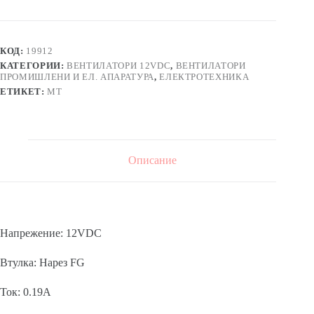
аксиален,
втулка
,12V,
3P,
КОД:
19912
0,19A,
КАТЕГОРИИ:
ВЕНТИЛАТОРИ 12VDC
,
ВЕНТИЛАТОРИ
80х80х25mm,
ПРОМИШЛЕНИ И ЕЛ. АПАРАТУРА
,
ЕЛЕКТРОТЕХНИКА
38m3/h
ЕТИКЕТ:
MT
Описание
Напрежение: 12VDC
Втулка: Нарез FG
Ток: 0.19A