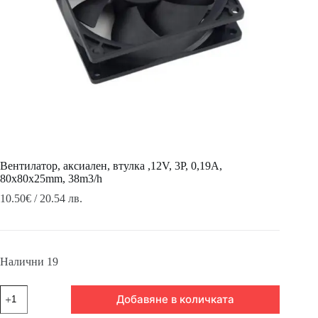
Вентилатор, аксиален, втулка ,12V, 3P, 0,19A,
80х80х25mm, 38m3/h
10.50
€
/ 20.54 лв.
Налични 19
количество
Добавяне в количката
за
Вентилатор,