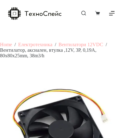
Skip
to
content
Shopping
cart
Home
/
Електротехника
/
Вентилатори 12VDC
/
Вентилатор, аксиален, втулка ,12V, 3P, 0,19A,
80х80х25mm, 38m3/h