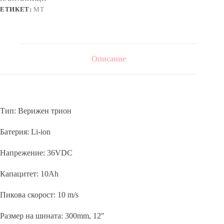
10Ah,
ЕТИКЕТ:
MT
300mm,
к-
т
Описание
Тип: Верижен трион
Батерия: Li-ion
Напрежение: 36VDC
Капацитет: 10Ah
Пикова скорост: 10 m/s
Размер на шината: 300mm, 12″