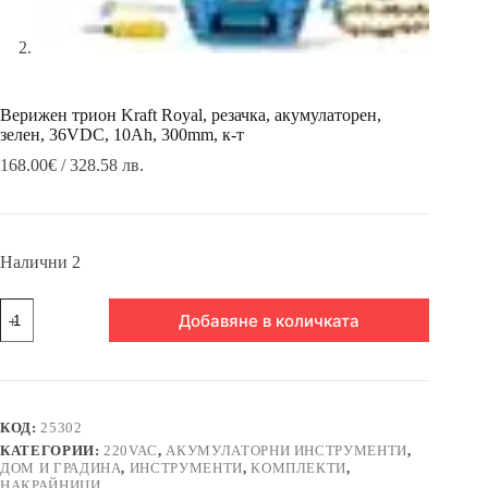
Верижен трион Kraft Royal, резачка, акумулаторен,
зелен, 36VDC, 10Ah, 300mm, к-т
168.00
€
/ 328.58 лв.
Налични 2
количество
Добавяне в количката
за
Верижен
трион
Kraft
Royal,
резачка,
КОД:
25302
акумулаторен,
КАТЕГОРИИ:
220VAC
,
АКУМУЛАТОРНИ ИНСТРУМЕНТИ
,
зелен,
ДОМ И ГРАДИНА
,
ИНСТРУМЕНТИ
,
КОМПЛЕКТИ
,
36VDC,
НАКРАЙНИЦИ