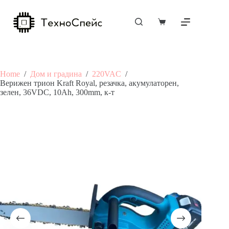
Skip
to
content
Shopping
cart
Home
/
Дом и градина
/
220VAC
/
Верижен трион Kraft Royal, резачка, акумулаторен,
зелен, 36VDC, 10Ah, 300mm, к-т