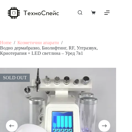
Skip
to
content
Shopping
cart
Home
/
Козметични апарати
/
Водно дермабразио, Биолифтинг, RF, Ултразвук,
Криотерапия + LED светлина – Уред 7в1
SOLD OUT