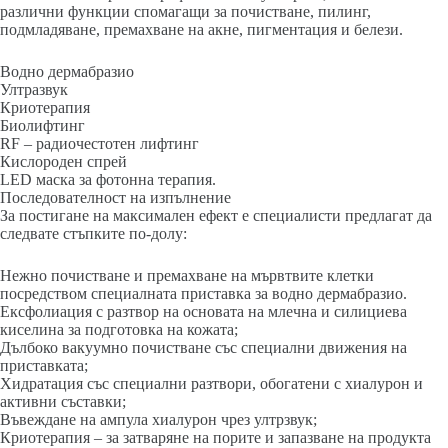
различни функции спомагащи за почистване, пилинг,
подмладяване, премахване на акне, пигментация и белези.
Водно дермабразио
Ултразвук
Криотерапия
Биолифтинг
RF – радиочестотен лифтинг
Кислороден спрей
LED маска за фотонна терапия.
Последователност на изпълнение
За постигане на максимален ефект е специалисти предлагат да
следвате стъпките по-долу:
Нежно почистване и премахване на мървтвите клетки
посредством специалната приставка за водно дермабразио.
Ексфолиация с разтвор на основата на млечна и силициева
киселина за подготовка на кожата;
Дълбоко вакуумно почистване със специални движения на
приставката;
Хидратация със специални разтвори, обогатени с хиалурон и
активни съставки;
Въвеждане на ампула хиалурон чрез ултрзвук;
Криотерапия – за затваряне на порите и запазване на продукта