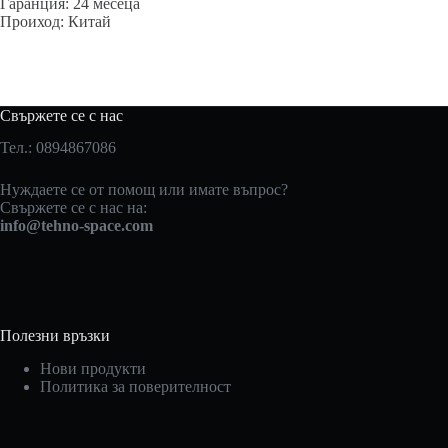
Гаранция: 24 месеца
Проиход: Китай
Свържете се с нас
Тел.: 0894867086
Нуждаете се от помощ или имате въпрос?
Свържете се с нас на:
info@tehno-space.com
Полезни връзки
Нови продукти
Политика за поверителност