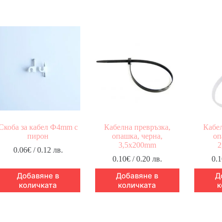
Скоба за кабел Ф4mm с
Кабелна превръзка,
Кабел
пирон
опашка, черна,
оп
3,5x200mm
2
0.06
€
/ 0.12 лв.
0.10
€
/ 0.20 лв.
0.1
Добавяне в
Добавяне в
Д
количката
количката
к