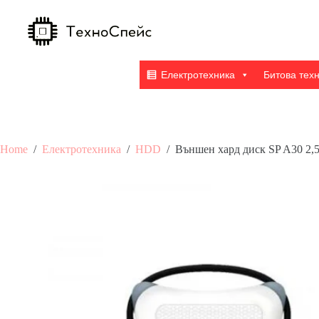
Skip
to
content
Електротехника
Битова тех
Home
/
Електротехника
/
HDD
/
Външен хард диск SP A30 2,