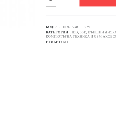
Външен
хард
диск
SP
A30
2,5"
КОД:
SLP-HDD-A30-1TB-W
USB
КАТЕГОРИИ:
HDD
,
SSD
,
ВЪНШНИ ДИСК
3.0
КОМПЮТЪРНА ТЕХНИКА И GSM АКСЕС
1TB
ЕТИКЕТ:
MT