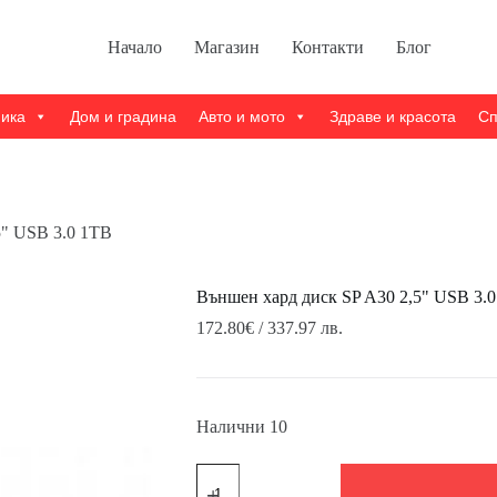
Начало
Магазин
Контакти
Блог
ника
Дом и градина
Авто и мото
Здраве и красота
Сп
5" USB 3.0 1TB
Външен хард диск SP A30 2,5" USB 3.
172.80
€
/ 337.97 лв.
Налични 10
количество
за