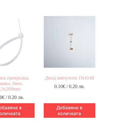
на превръзка,
Диод импулсен 1N4148
ашка, бяла,
0.10
€
/ 0.20 лв.
,5x200mm
0
€
/ 0.20 лв.
обавяне в
Добавяне в
оличката
количката