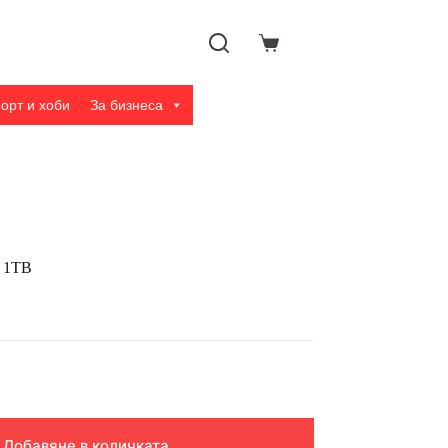
Shopping
cart
орт и хоби
За бизнеса
0 1TB
Добавяне в количката