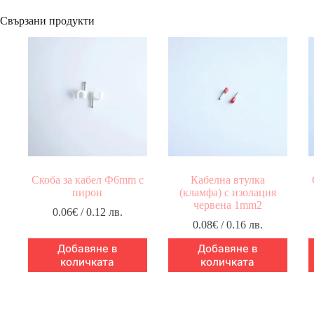
Свързани продукти
Скоба за кабел Ф6mm с
Кабелна втулка
пирон
(кламфа) с изолация
червена 1mm2
0.06
€
/ 0.12 лв.
0.08
€
/ 0.16 лв.
Добавяне в
Добавяне в
количката
количката