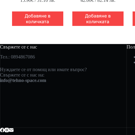
15.90
€
/ 31.10 лв.
42.00
€
/ 82.14 лв.
Добавяне в
Добавяне в
количката
количката
Свържете се с нас
Пол
Тел.: 0894867086
Нуждаете се от помощ или имате въпрос?
Свържете се с нас на:
info@tehno-space.com