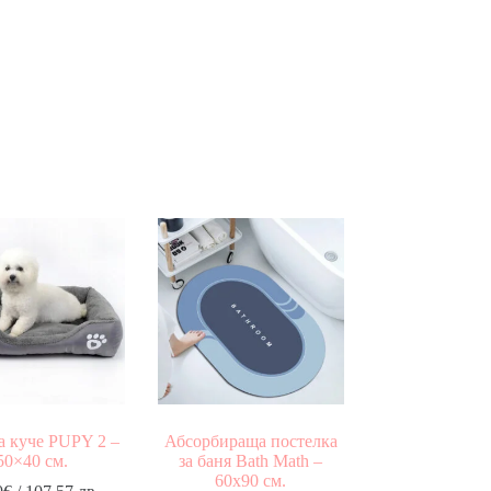
а куче PUPY 2 –
Абсорбираща постелка
50×40 см.
за баня Bath Math –
60х90 см.