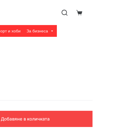
Shopping
cart
орт и хоби
За бизнеса
Добавяне в количката