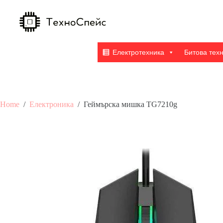
Skip
to
content
Електротехника
Битова тех
Home
/
Електроника
/
Геймърска мишка TG7210g