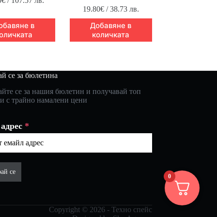
0
€
/ 107.57 лв.
19.80
€
/ 38.73 лв.
обавяне в
Добавяне в
оличката
количката
й се за бюлетина
йте се за нашия бюлетин и получавай топ
и с трайно намалени цени
 адрес
*
ай се
0
Copyright © 2026 - Техно спейс