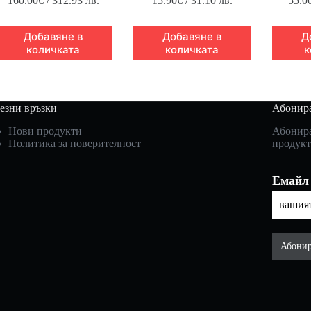
160.00
€
/ 312.93 лв.
15.90
€
/ 31.10 лв.
55.0
Добавяне в
Добавяне в
Д
количката
количката
к
езни връзки
Абонира
Нови продукти
Абонира
Политика за поверителност
продукт
Емайл
Абонир