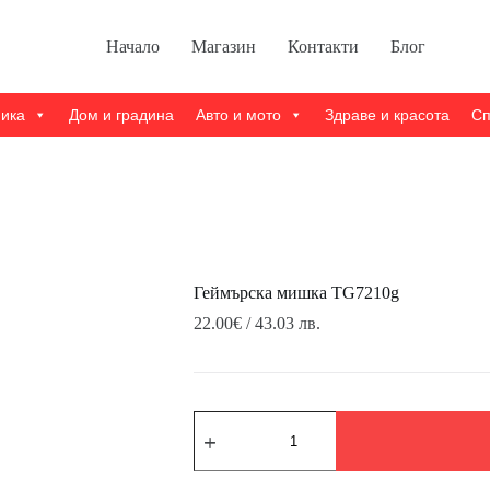
Начало
Магазин
Контакти
Блог
ника
Дом и градина
Авто и мото
Здраве и красота
Сп
Геймърска мишка TG7210g
22.00
€
/ 43.03 лв.
количество
за
Геймърска
мишка