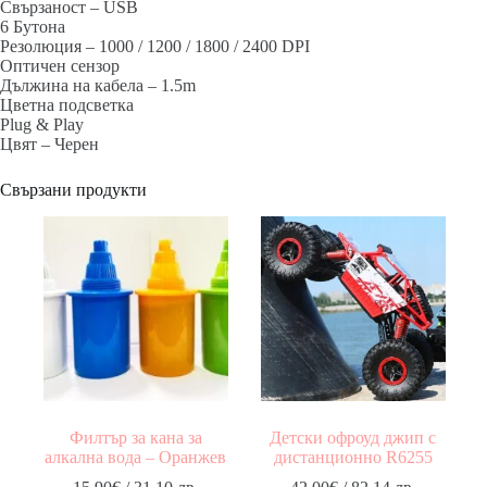
Свързаност – USB
6 Бутона
Резолюция – 1000 / 1200 / 1800 / 2400 DPI
Оптичен сензор
Дължина на кабела – 1.5m
Цветна подсветка
Plug & Play
Цвят – Черен
Свързани продукти
Филтър за кана за
Детски офроуд джип с
алкална вода – Оранжев
дистанционно R6255