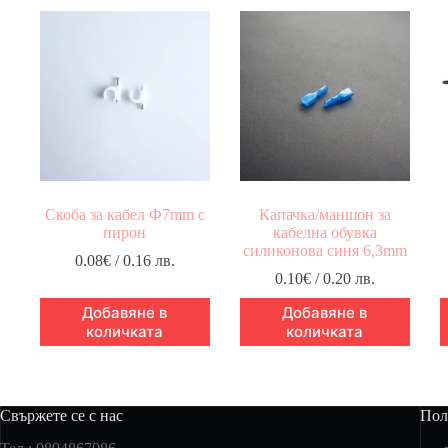
Скоба за кабел Ф7mm с
Капачка/маншон за
пирон
кабелна обувка
силиконова синя 6,3mm
0.08
€
/ 0.16 лв.
0.10
€
/ 0.20 лв.
Добавяне в
Добавяне в
количката
количката
Свържете се с нас
Пол