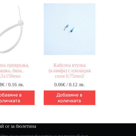
на превръзка,
Кабелна втулка
ашка, бяла,
(кламфа) с изолация
,5x150mm
синя 0,75mm2
8
€
/ 0.16 лв.
0.06
€
/ 0.12 лв.
обавяне в
Добавяне в
оличката
количката
й се за бюлетина