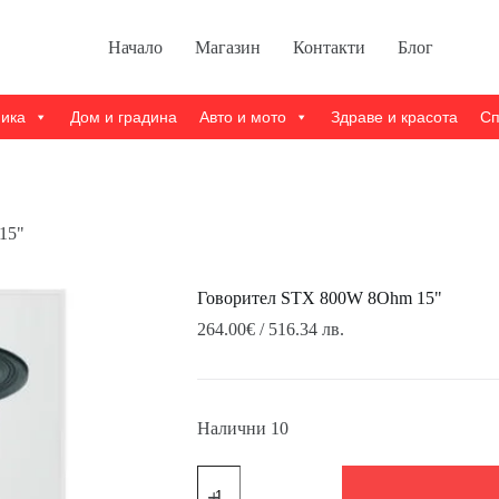
Начало
Магазин
Контакти
Блог
ника
Дом и градина
Авто и мото
Здраве и красота
Сп
15"
Говорител STX 800W 8Ohm 15"
264.00
€
/ 516.34 лв.
Налични 10
количество
за