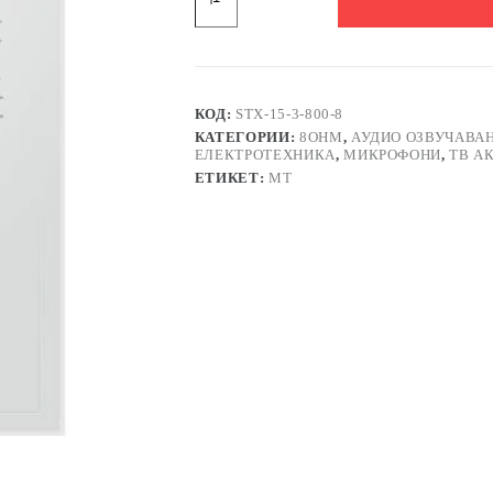
Говорител
STX
800W
8Ohm
15"
КОД:
STX-15-3-800-8
КАТЕГОРИИ:
8OHM
,
АУДИО ОЗВУЧАВА
ЕЛЕКТРОТЕХНИКА
,
МИКРОФОНИ
,
ТВ А
ЕТИКЕТ:
MT