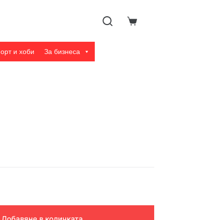
Shopping
cart
орт и хоби
За бизнеса
Добавяне в количката