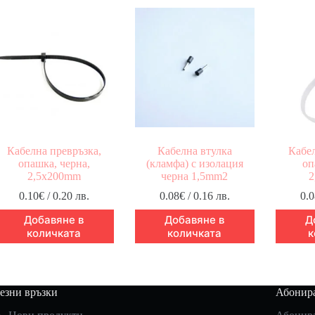
Кабелна превръзка,
Кабелна втулка
Кабел
опашка, черна,
(кламфа) с изолация
оп
2,5x200mm
черна 1,5mm2
2
0.10
€
/ 0.20 лв.
0.08
€
/ 0.16 лв.
0.0
Добавяне в
Добавяне в
Д
количката
количката
к
езни връзки
Абонира