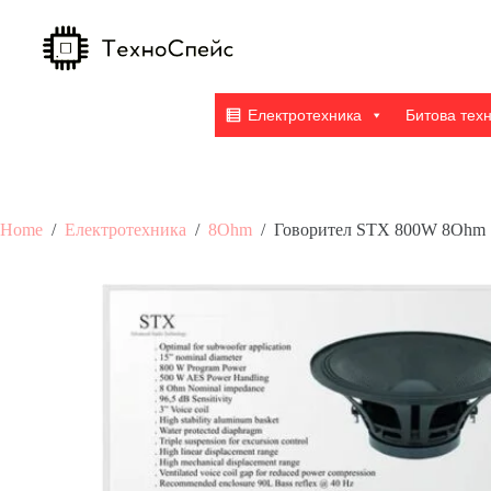
Skip
to
content
Електротехника
Битова тех
Home
/
Електротехника
/
8Ohm
/
Говорител STX 800W 8Ohm 