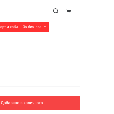
Shopping
cart
орт и хоби
За бизнеса
Добавяне в количката