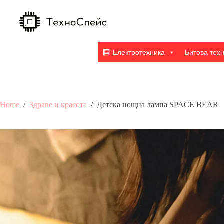
Skip
to
content
Електротехника
Битова тех
Home
/
Здраве и красота
/
Детска нощна лампа SPACE BEAR