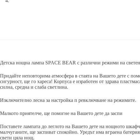
Детска нощна лампа SPACE BEAR с различни режими на свете
Придайте неповторима атмосфера в стаята на Вашето дете с пом
сигурност, ще го хареса! Корпуса е изработен от здрава пластма
силна, средна и слаба светлина.
Изключително лесна за настройка п ревключване на режимите.
Малкото приятелче, ще помогне на Вашето дете да заспи
Поставете лампата до леглото на Вашето дете на нощното шкафч
малчуганите, ще заспиват спокойно. Уредът има вграена батерия
свети цяла нощ.