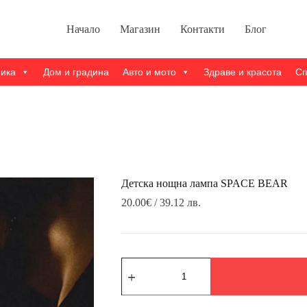
Начало
Магазин
Контакти
Блог
ника
Дом и градина
Авто и мото
Здраве и красота
Сп
Детска нощна лампа SPACE BEAR
20.00
€
/ 39.12 лв.
количество
за
Детска
нощна