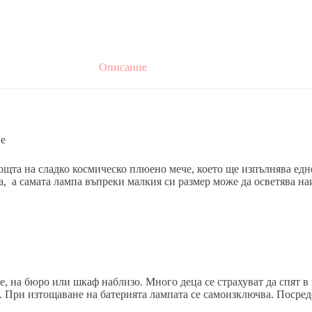
Описание
не
ощта на сладко космическо плюено мече, което ще изпълнява ед
са, а самата лампа въпреки малкия си размер може да осветява н
е, на бюро или шкаф наблизо. Много деца се страхуват да спят
. При изтощаване на батерията лампата се самоизключва. Посред