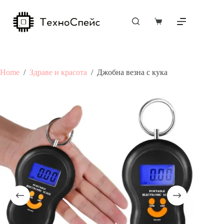
Skip
to
content
Shopping
cart
Home
/
Здраве и красота
/
Джобна везна с кука