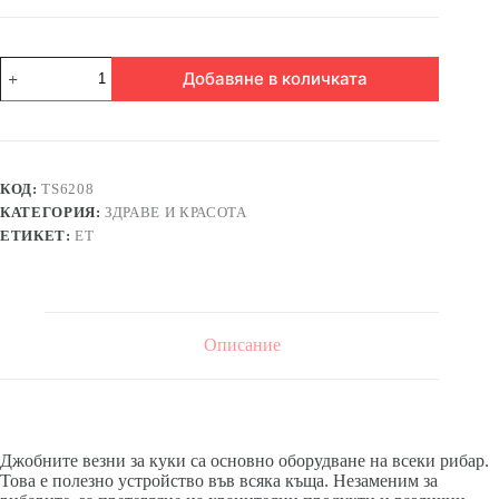
количество
Добавяне в количката
за
Джобна
везна
с
кука
КОД:
TS6208
КАТЕГОРИЯ:
ЗДРАВЕ И КРАСОТА
ЕТИКЕТ:
ЕТ
Описание
Джобните везни за куки са основно оборудване на всеки рибар.
Това е полезно устройство във всяка къща. Незаменим за