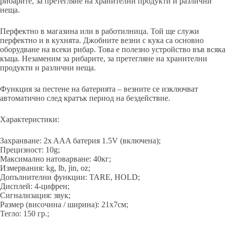
рибарите, за претегляне на хранителни продукти и различни
неща.
Перфектно в магазина или в работилница. Той ще служи
перфектно и в кухнята. Джобните везни с кука са основно
оборудване на всеки рибар. Това е полезно устройство във всяка
къща. Незаменим за рибарите, за претегляне на хранителни
продукти и различни неща.
Функция за пестене на батерията – везните се изключват
автоматично след кратък период на бездействие.
Характеристики:
Захранване: 2x AAA батерия 1.5V (включена);
Прецизност: 10g;
Максимално натоварване: 40кг;
Измервания: kg, lb, jin, oz;
Допълнителни функции: TARE, HOLD;
Дисплей: 4-цифрен;
Сигнализация: звук;
Размер (височина / ширина): 21х7см;
Тегло: 150 гр.;