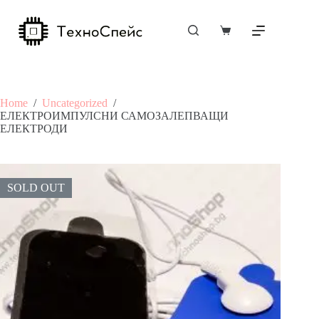
Skip
to
content
Shopping
cart
Home
/
Uncategorized
/
ЕЛЕКТРОИМПУЛСНИ САМОЗАЛЕПВАЩИ
ЕЛЕКТРОДИ
SOLD OUT