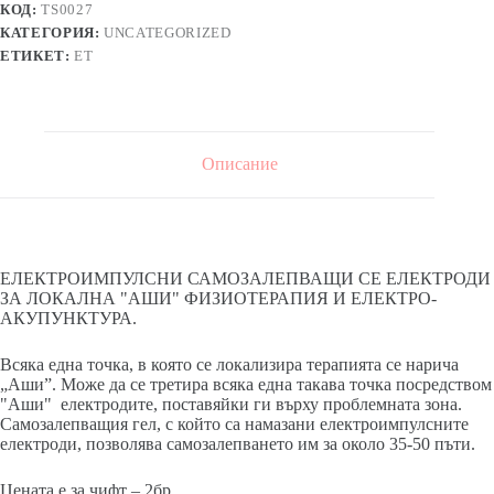
КОД:
TS0027
КАТЕГОРИЯ:
UNCATEGORIZED
ЕТИКЕТ:
ЕТ
Описание
ЕЛЕКТРОИМПУЛСНИ САМОЗАЛЕПВАЩИ СЕ ЕЛЕКТРОДИ
ЗА ЛОКАЛНА "АШИ" ФИЗИОТЕРАПИЯ И ЕЛЕКТРО-
АКУПУНКТУРА.
Всяка една точка, в която се локализира терапията се нарича
„Аши”. Може да се третира всяка една такава точка посредством
"Аши" електродите, поставяйки ги върху проблемната зона.
Самозалепващия гел, с който са намазани електроимпулсните
електроди, позволява самозалепването им за около 35-50 пъти.
Цената е за чифт – 2бр.