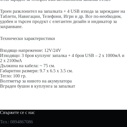
Троен разклонител на запалката + 4 USB изхода за зареждане на
Таблети, Навигации, Телефони, Игри и др. Все по-необходим,
удобен и търсен продукт с елегантен дизайн и индикатор за
захранване.
Технически характеристики
Входящо напрежение: 12V/24V
Изходящо: 3 броя куплунг запалка + 4 броя USB – 2 x 1000мА и
2 x 2100мА
Дължина на кабела: ~ 75 см.
Габаритни размери: 9.7 х 6.5 х 3.5 см.
Тегло: 100 гр.
Волтметър за нивото на акумулатора
Вграден бушон в куплунга за запалкат
Свържете се с нас
Тел.: 0894867086