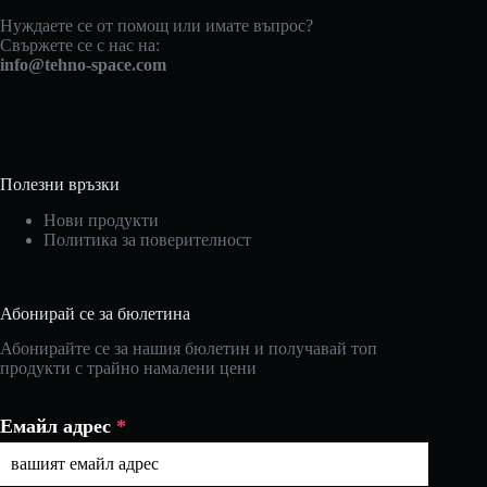
Нуждаете се от помощ или имате въпрос?
Свържете се с нас на:
info@tehno-space.com
Полезни връзки
Нови продукти
Политика за поверителност
Абонирай се за бюлетина
Абонирайте се за нашия бюлетин и получавай топ
продукти с трайно намалени цени
Емайл адрес
*