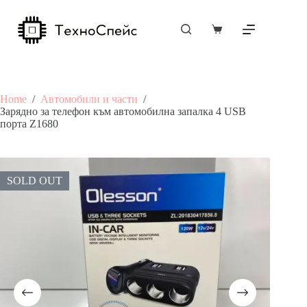
Skip
to
content
Shopping
cart
Home
/
Автомобили и части
/
Зарядно за телефон към автомобилна запалка 4 USB
порта Z1680
SOLD OUT