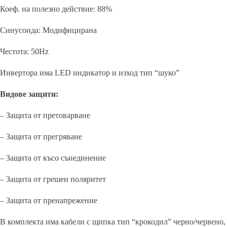
Коеф. на полезно действие: 88%
Синусоида: Модифицирана
Честота: 50Hz
Инвертора има LED индикатор и изход тип “шуко”
Видове защити:
– Защита от претоварване
– Защита от прегряване
– Защита от късо съиединение
– Защита от грешен поляритет
– Защита от пренапрежение
В комплекта има кабели с щипка тип “крокодил” черно/червено,