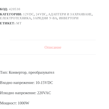
12VDC/220VAC
1000W
КОД:
420530
КАТЕГОРИИ:
12VDC
,
24VDC
,
АДАПТЕРИ И ЗАХРАНВАНЕ
,
ЕЛЕКТРОТЕХНИКА
,
ЗАРЯДНИ У-ВА
,
ИНВЕРТОРИ
ЕТИКЕТ:
MT
Описание
Тип: Конвертор, преобразувател
Входно напрежение: 10-15VDC
Изходно напрежение: 220VAC
Мощност: 1000W