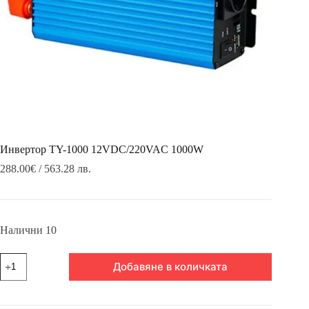
Инвертор TY-1000 12VDC/220VAC 1000W
288.00
€
/ 563.28 лв.
Налични 10
количество
Добавяне в количката
за
Инвертор
TY-
1000