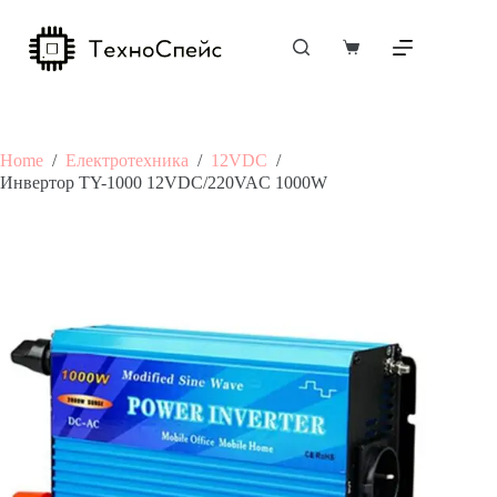
Skip
to
content
Shopping
cart
Home
/
Електротехника
/
12VDC
/
Инвертор TY-1000 12VDC/220VAC 1000W