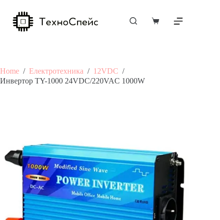
Skip
to
content
Shopping
cart
Home
/
Електротехника
/
12VDC
/
Инвертор TY-1000 24VDC/220VAC 1000W