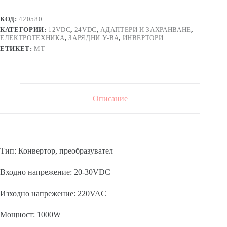
24VDC/220VAC
1000W
КОД:
420580
КАТЕГОРИИ:
12VDC
,
24VDC
,
АДАПТЕРИ И ЗАХРАНВАНЕ
,
ЕЛЕКТРОТЕХНИКА
,
ЗАРЯДНИ У-ВА
,
ИНВЕРТОРИ
ЕТИКЕТ:
MT
Описание
Тип: Конвертор, преобразувател
Входно напрежение: 20-30VDC
Изходно напрежение: 220VAC
Мощност: 1000W