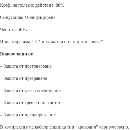
Коеф. на полезно действие: 88%
Синусоида: Модифицирана
Честота: 50Hz
Инвертора има LED индикатор и изход тип “шуко”
Видове защити:
– Защита от претоварване
– Защита от прегряване
– Защита от късо съиединение
– Защита от грешен поляритет
– Защита от пренапрежение
В комплекта има кабели с щипка тип “крокодил” черно/червено,