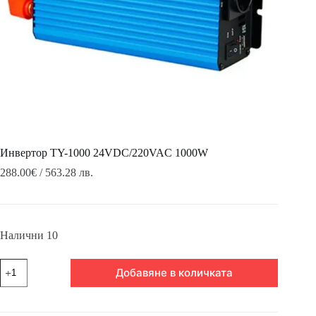
Инвертор TY-1000 24VDC/220VAC 1000W
288.00
€
/ 563.28 лв.
Налични 10
количество
Добавяне в количката
за
Инвертор
TY-
1000