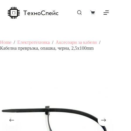
Skip
to
content
Shopping
cart
Home
/
Електротехника
/
Аксесоари за кабели
/
Кабелна превръзка, опашка, черна, 2,5x100mm