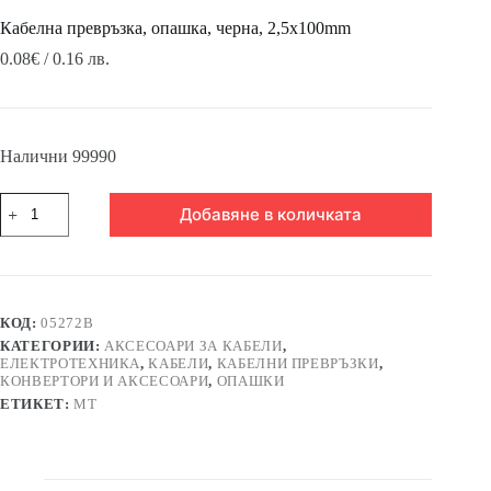
Кабелна превръзка, опашка, черна, 2,5x100mm
0.08
€
/ 0.16 лв.
Налични 99990
количество
Добавяне в количката
за
Кабелна
превръзка,
опашка,
черна,
2,5x100mm
КОД:
05272B
КАТЕГОРИИ:
АКСЕСОАРИ ЗА КАБЕЛИ
,
ЕЛЕКТРОТЕХНИКА
,
КАБЕЛИ
,
КАБЕЛНИ ПРЕВРЪЗКИ
,
КОНВЕРТОРИ И АКСЕСОАРИ
,
ОПАШКИ
ЕТИКЕТ:
MT