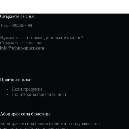
Свържете се с нас
Тел.: 0894867086
Нуждаете се от помощ или имате въпрос?
Свържете се с нас на:
info@tehno-space.com
Полезни връзки
Нови продукти
Политика за поверителност
Абонирай се за бюлетина
Абонирайте се за нашия бюлетин и получавай топ
продукти с трайно намалени цени