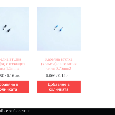
елна втулка
Кабелна втулка
фа) с изолация
(кламфа) с изолация
рна 1,5mm2
синя 0,75mm2
8
€
/ 0.16 лв.
0.06
€
/ 0.12 лв.
обавяне в
Добавяне в
оличката
количката
й се за бюлетина