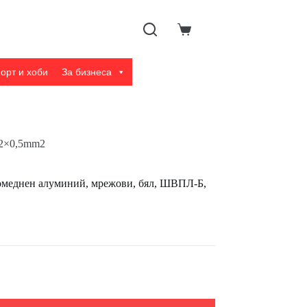
Shopping
cart
орт и хоби
За бизнеса
 2×0,5mm2
помеднен алуминий, мрежови, бял, ШВПЛ-Б,