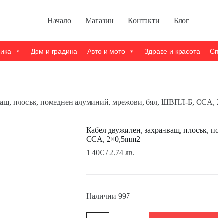
Начало
Магазин
Контакти
Блог
ника
Дом и градина
Авто и мото
Здраве и красота
Сп
ващ, плосък, помеднен алуминий, мрежови, бял, ШВПЛ-Б, CCA,
Кабел двужилен, захранващ, плосък, 
CCA, 2×0,5mm2
1.40
€
/ 2.74 лв.
Налични 997
количество