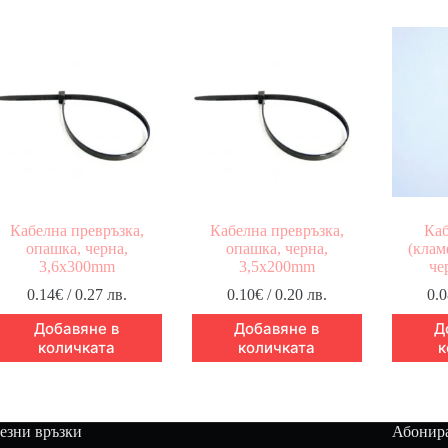
Кабелна превръзка,
Кабелна превръзка,
Каб
опашка, черна,
опашка, черна,
(клам
3,6x300mm
3,5x200mm
че
0.14
€
/ 0.27 лв.
0.10
€
/ 0.20 лв.
0.0
Добавяне в
Добавяне в
Д
количката
количката
к
езни връзки
Абонира