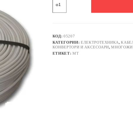
за
Кабел
двужилен,
захранващ,
плосък,
помеднен
алуминий,
КОД:
05207
мрежови,
КАТЕГОРИИ:
ЕЛЕКТРОТЕХНИКА
,
КАБЕ
бял,
КОНВЕРТОРИ И АКСЕСОАРИ
,
МНОГОЖИ
ШВПЛ-
ЕТИКЕТ:
MT
Б,
CCA,
2x0,5mm2