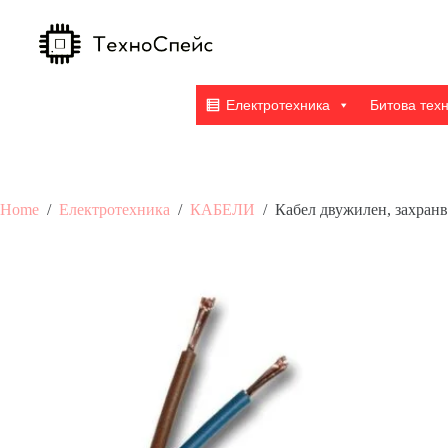
Skip
to
content
Електротехника
Битова тех
Home
/
Електротехника
/
КАБЕЛИ
/
Кабел двужилен, захран