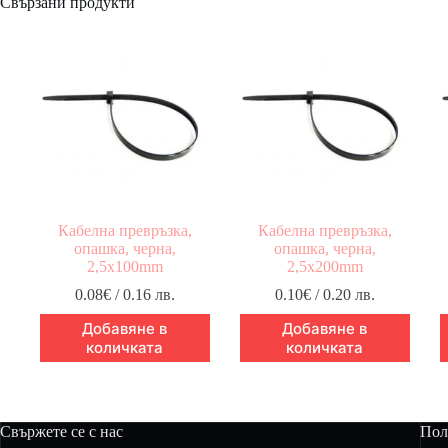
Свързани продукти
Кабелна превръзка,
Кабелна превръзка,
опашка, черна,
опашка, черна,
2,5x100mm
2,5x200mm
0.08
€
/ 0.16 лв.
0.10
€
/ 0.20 лв.
Добавяне в
Добавяне в
количката
количката
Свържете се с нас
Пол