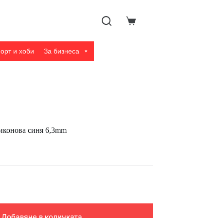
Shopping
cart
орт и хоби
За бизнеса
ликонова синя 6,3mm
Добавяне в количката