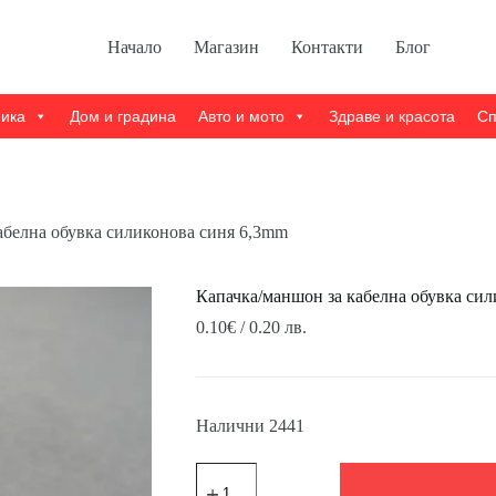
Начало
Магазин
Контакти
Блог
ника
Дом и градина
Авто и мото
Здраве и красота
Сп
абелна обувка силиконова синя 6,3mm
Капачка/маншон за кабелна обувка си
0.10
€
/ 0.20 лв.
Налични 2441
количество
за