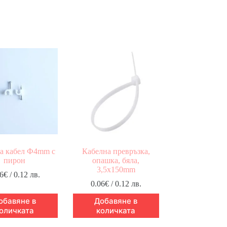
за кабел Ф4mm с
Кабелна превръзка,
пирон
опашка, бяла,
3,5x150mm
6
€
/ 0.12 лв.
0.06
€
/ 0.12 лв.
обавяне в
Добавяне в
оличката
количката