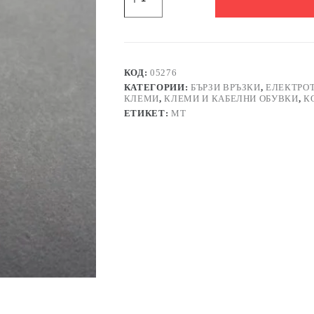
Капачка/
маншон
за
кабелна
обувка
силиконова
КОД:
05276
синя
КАТЕГОРИИ:
БЪРЗИ ВРЪЗКИ
,
ЕЛЕКТРО
6,3mm
КЛЕМИ
,
КЛЕМИ И КАБЕЛНИ ОБУВКИ
,
К
ЕТИКЕТ:
MT