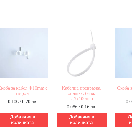
Скоба за кабел Ф10mm с
Кабелна превръзка,
Скоба 
пирон
опашка, бяла,
2,5x100mm
0.10
€
/ 0.20 лв.
0.0
0.08
€
/ 0.16 лв.
Добавяне в
Добавяне в
Д
количката
количката
к