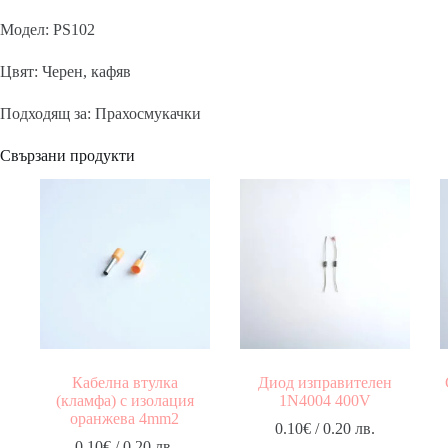
Модел: PS102
Цвят: Черен, кафяв
Подходящ за: Прахосмукачки
Свързани продукти
Кабелна втулка
Диод изправителен
(кламфа) с изолация
1N4004 400V
оранжева 4mm2
0.10
€
/ 0.20 лв.
0.10
€
/ 0.20 лв.