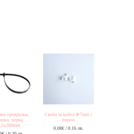
на превръзка,
Скоба за кабел Ф7mm с
шка, черна,
пирон
,5x200mm
0.08
€
/ 0.16 лв.
0
€
/ 0.20 лв.