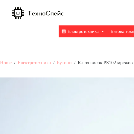
Skip
to
content
Електротехника
Битова тех
Home
/
Електротехника
/
Бутони
/
Ключ висок PS102 мрежов 