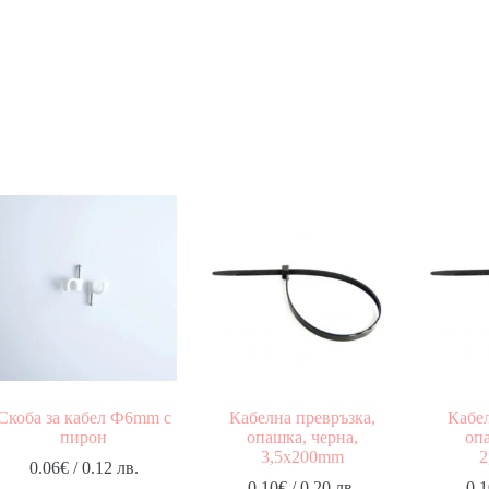
Скоба за кабел Ф6mm с
Кабелна превръзка,
Кабел
пирон
опашка, черна,
опа
3,5x200mm
2
0.06
€
/ 0.12 лв.
0.10
€
/ 0.20 лв.
0.1