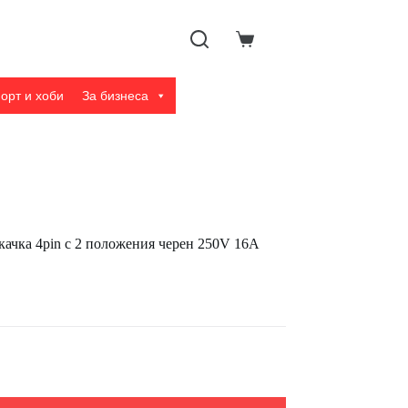
Shopping
cart
орт и хоби
За бизнеса
ачка 4pin с 2 положения черен 250V 16A