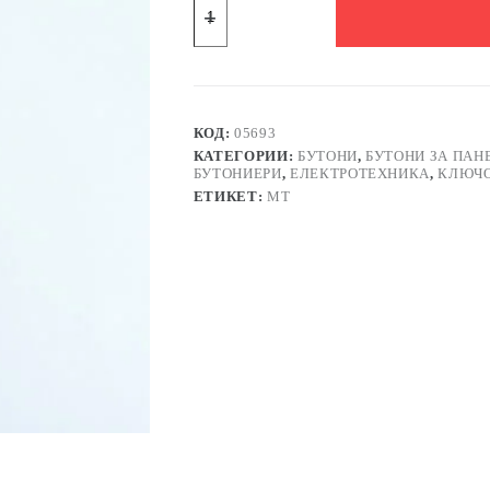
за
Ключ
висок
PS102
мрежов
за
прахосмукачка
КОД:
05693
4pin
КАТЕГОРИИ:
БУТОНИ
,
БУТОНИ ЗА ПА
с
БУТОНИЕРИ
,
ЕЛЕКТРОТЕХНИКА
,
КЛЮЧ
2
ЕТИКЕТ:
MT
положения
черен
250V
16A
19x13mm