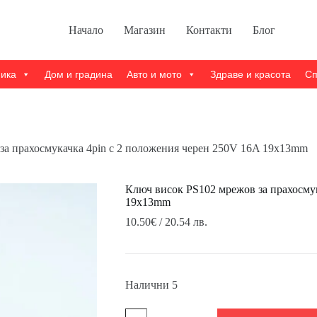
Начало
Магазин
Контакти
Блог
ника
Дом и градина
Авто и мото
Здраве и красота
Сп
за прахосмукачка 4pin с 2 положения черен 250V 16A 19x13mm
Ключ висок PS102 мрежов за прахосмук
19x13mm
10.50
€
/ 20.54 лв.
Налични 5
количество