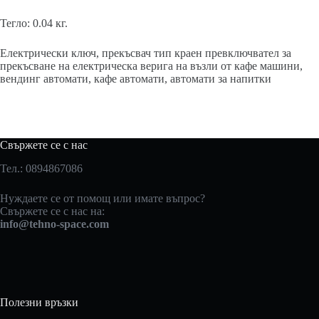
Тегло: 0.04 кг.
Електрически ключ, прекъсвач тип краен превключвател за
прекъсване на електрическа верига на възли от кафе машини,
вендинг автомати, кафе автомати, автомати за напитки
Свържете се с нас
Тел.: 0894867086
Нуждаете се от помощ или имате въпрос?
Свържете се с нас на:
info@tehno-space.com
Полезни връзки