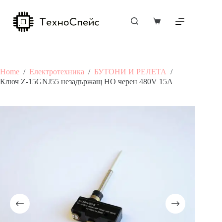
Skip
to
content
Shopping
cart
Home
/
Електротехника
/
БУТОНИ И РЕЛЕТА
/
Ключ Z-15GNJ55 незадържащ НО черен 480V 15A