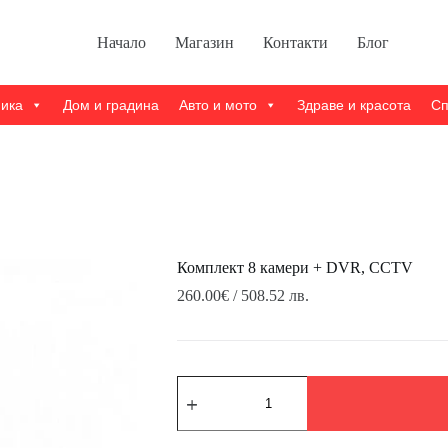
Начало
Магазин
Контакти
Блог
ника
Дом и градина
Авто и мото
Здраве и красота
Сп
Комплект 8 камери + DVR, CCTV
260.00
€
/ 508.52 лв.
количество
за
Комплект
8