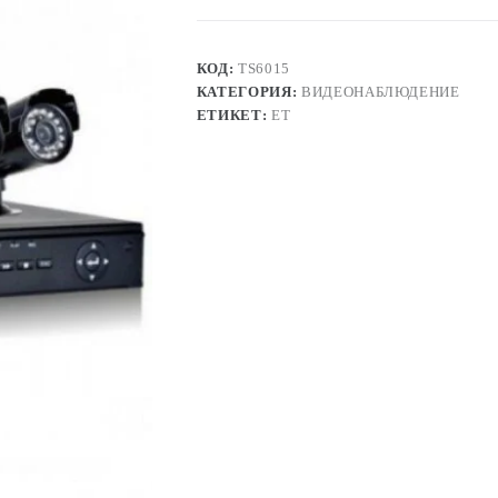
камери
+
DVR,
CCTV
КОД:
TS6015
КАТЕГОРИЯ:
ВИДЕОНАБЛЮДЕНИЕ
ЕТИКЕТ:
ЕТ