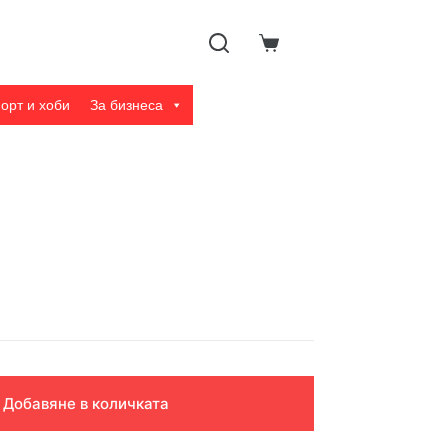
Shopping
cart
орт и хоби
За бизнеса
Добавяне в количката