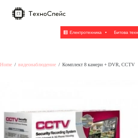
Skip
to
content
Електротехника
Битова тех
Home
/
видеонаблюдение
/
Комплект 8 камери + DVR, CCTV